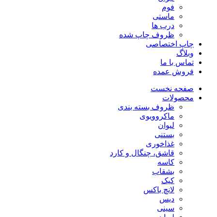
فوم
ماستی
درب ها
ظروف چاپ شده
چاپ اختصاصی
وبلاگ
تماس با ما
فروش عمده
صفحه نخست
محصولات
ظروف بسته بندی
ماکروویوی
لیوان
بستنی
غذاخوری
قاشق، چنگال و کارد
کاسه
بشقاب
کیک
لانچ باکس
دیس
سینی