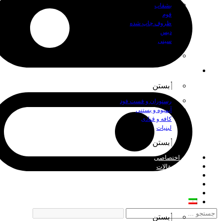
بشقاب
فوم
ظروف چاپ شده
دیس
سینی
بستن
اصناف
بستن
رستوران و فست فود
آبمیوه و بستنی
کافه و قنادی
لبنیات
بستن
چاپ اختصاصی
اخبار و مقالات
درباره ما
فروش عمده
تماس با ما
فارسی
بستن