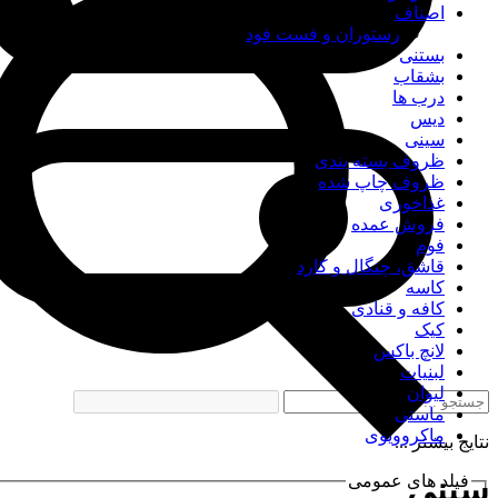
اصناف
رستوران و فست فود
بستنی
بشقاب
درب ها
دیس
سینی
ظروف بسته بندی
ظروف چاپ شده
غذاخوری
فروش عمده
فوم
قاشق، چنگال و کارد
کاسه
کافه و قنادی
کیک
لانچ باکس
لبنیات
لیوان
ماستی
ماکروویوی
نتایج بیشتر ...
سینی
فیلد های عمومی