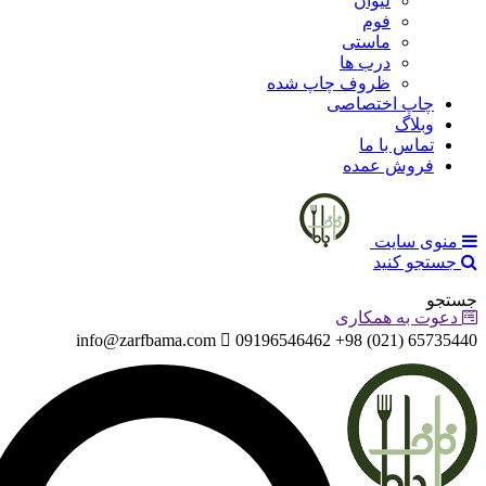
لیوان
فوم
ماستی
درب ها
ظروف چاپ شده
چاپ اختصاصی
وبلاگ
تماس با ما
فروش عمده
منوی سایت
جستجو کنید
جستجو
دعوت به همکاری
info@zarfbama.com
65735440 (021) 98+ 09196546462