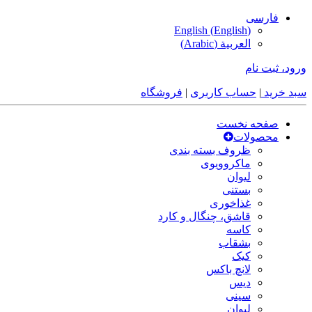
فارسی
English
(
English
)
العربية
(
Arabic
)
ورود، ثبت نام
سبد خرید
|
حساب کاربری
|
فروشگاه
صفحه نخست
محصولات
ظروف بسته بندی
ماکروویوی
لیوان
بستنی
غذاخوری
قاشق، چنگال و کارد
کاسه
بشقاب
کیک
لانچ باکس
دیس
سینی
لیوان