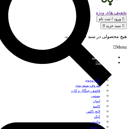
تخفیف های ویژه
ورود / ثبت‌ نام
سبد خرید
0
هیچ محصولی در سبد خرید نیست.
Menu
صفحه نخست
محصولات
بستن
ماکروویوی
ظروف بسته بندی
قاشق، چنگال و کارد
بستنی
لیوان
کاسه
لانچ باکس
کیک
ماستی
درب ها