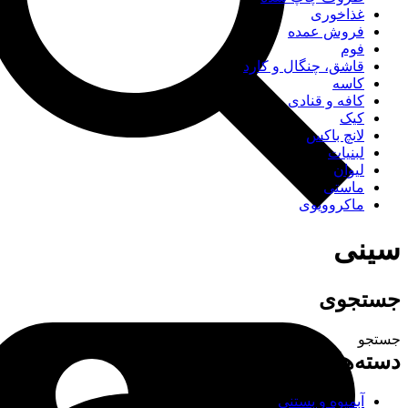
غذاخوری
فروش عمده
فوم
قاشق، چنگال و کارد
کاسه
کافه و قنادی
کیک
لانچ باکس
لبنیات
لیوان
ماستی
ماکروویوی
سینی
جستجوی
جستجو
دسته‌های محصولات
آبمیوه و بستنی