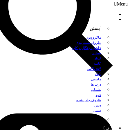
Menu
صفحه نخست
محصولات
بستن
ماکروویوی
ظروف بسته بندی
قاشق، چنگال و کارد
بستنی
لیوان
کاسه
لانچ باکس
کیک
ماستی
درب ها
بشقاب
فوم
ظروف چاپ شده
دیس
سینی
بستن
اصناف