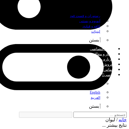
بستن
رستوران و فست فود
آبمیوه و بستنی
کافه و قنادی
لبنیات
بستن
چاپ اختصاصی
اخبار و مقالات
درباره ما
فروش عمده
تماس با ما
فارسی
بستن
English
العربية
بستن
خانه
/ لیوان
نتایج بیشتر ...