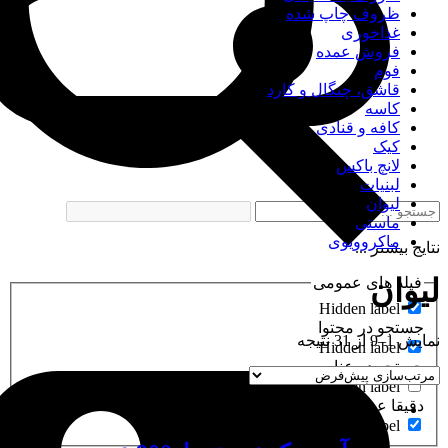
ظروف چاپ شده
غذاخوری
فروش عمده
فوم
قاشق، چنگال و کارد
کاسه
کافه و قنادی
کیک
لانچ باکس
لبنیات
لیوان
ماستی
ماکروویوی
نتایج بیشتر ...
لیوان
فیلد های عمومی
Hidden label
جستجو در محتوا
نمایش 1–9 از 31 نتیجه
Hidden label
جستجو در عناوین
Hidden label
دقیقا عین عبارت
Hidden label