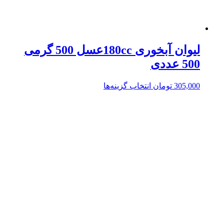
لیوان آبخوری 180ccعسل 500 گرمی
500 عددی
305,000
تومان
انتخاب گزینه‌ها