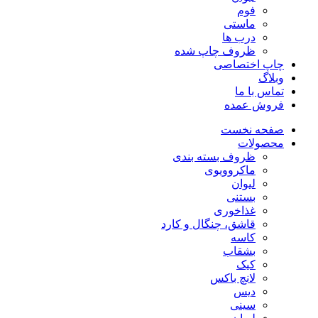
فوم
ماستی
درب ها
ظروف چاپ شده
چاپ اختصاصی
وبلاگ
تماس با ما
فروش عمده
صفحه نخست
محصولات
ظروف بسته بندی
ماکروویوی
لیوان
بستنی
غذاخوری
قاشق، چنگال و کارد
کاسه
بشقاب
کیک
لانچ باکس
دیس
سینی