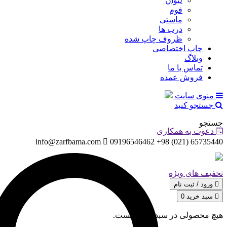
لیوان
فوم
ماستی
درب ها
ظروف چاپ شده
چاپ اختصاصی
وبلاگ
تماس با ما
فروش عمده
منوی سایت
جستجو کنید
جستجو
دعوت به همکاری
info@zarfbama.com
65735440 (021) 98+ 09196546462
تخفیف های ویژه
ورود / ثبت‌ نام
سبد خرید
0
هیچ محصولی در سبد خرید نیست.