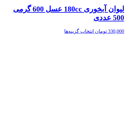
لیوان آبخوری 180cc عسل 600 گرمی
500 عددی
330,000
تومان
انتخاب گزینه‌ها