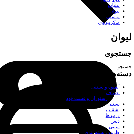
لبنیات
لیوان
ماستی
ماکروویوی
لیوان
جستجوی
جستجو
دسته‌های محصولات
آبمیوه و بستنی
اصناف
رستوران و فست فود
بستنی
بشقاب
درب ها
دیس
سینی
ظروف بسته بندی