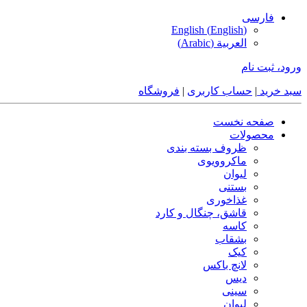
فارسی
English
(
English
)
العربية
(
Arabic
)
ورود، ثبت نام
سبد خرید
|
حساب کاربری
|
فروشگاه
صفحه نخست
محصولات
ظروف بسته بندی
ماکروویوی
لیوان
بستنی
غذاخوری
قاشق، چنگال و کارد
کاسه
بشقاب
کیک
لانچ باکس
دیس
سینی
لیوان