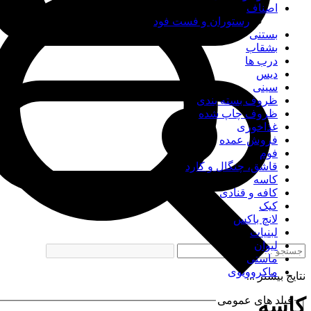
اصناف
رستوران و فست فود
بستنی
بشقاب
درب ها
دیس
سینی
ظروف بسته بندی
ظروف چاپ شده
غذاخوری
فروش عمده
فوم
قاشق، چنگال و کارد
کاسه
کافه و قنادی
کیک
لانچ باکس
لبنیات
لیوان
ماستی
ماکروویوی
نتایج بیشتر ...
کاسه
فیلد های عمومی