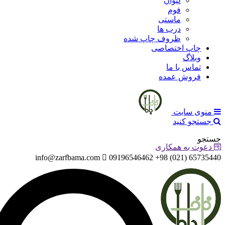
لیوان
فوم
ماستی
درب ها
ظروف چاپ شده
چاپ اختصاصی
وبلاگ
تماس با ما
فروش عمده
منوی سایت
جستجو کنید
جستجو
دعوت به همکاری
info@zarfbama.com
65735440 (021) 98+ 09196546462