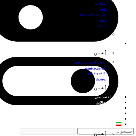
بشقاب
فوم
ظروف چاپ شده
دیس
سینی
بستن
اصناف
بستن
رستوران و فست فود
آبمیوه و بستنی
کافه و قنادی
لبنیات
بستن
چاپ اختصاصی
اخبار و مقالات
درباره ما
فروش عمده
تماس با ما
فارسی
بستن