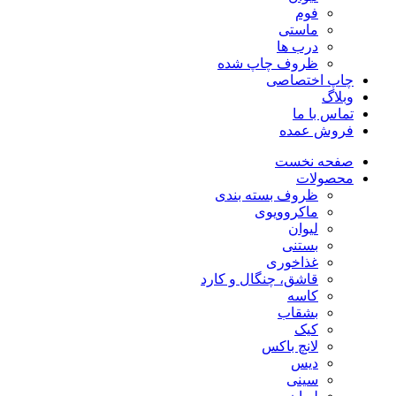
فوم
ماستی
درب ها
ظروف چاپ شده
چاپ اختصاصی
وبلاگ
تماس با ما
فروش عمده
صفحه نخست
محصولات
ظروف بسته بندی
ماکروویوی
لیوان
بستنی
غذاخوری
قاشق، چنگال و کارد
کاسه
بشقاب
کیک
لانچ باکس
دیس
سینی