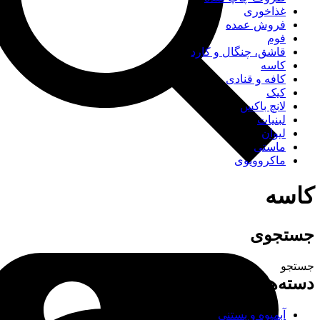
غذاخوری
فروش عمده
فوم
قاشق، چنگال و کارد
کاسه
کافه و قنادی
کیک
لانچ باکس
لبنیات
لیوان
ماستی
ماکروویوی
کاسه
جستجوی
جستجو
دسته‌های محصولات
آبمیوه و بستنی