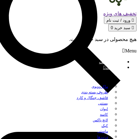
تخفیف های ویژه
ورود / ثبت‌ نام
سبد خرید
0
هیچ محصولی در سبد خرید نیست.
Menu
صفحه نخست
محصولات
بستن
ماکروویوی
ظروف بسته بندی
قاشق، چنگال و کارد
بستنی
لیوان
کاسه
لانچ باکس
کیک
ماستی
درب ها