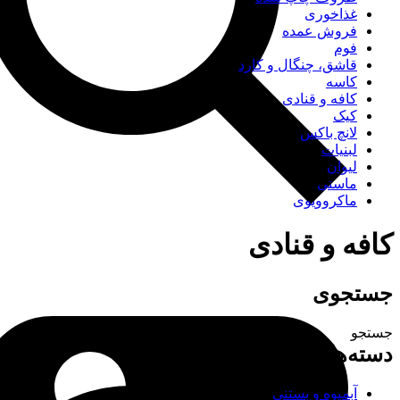
غذاخوری
فروش عمده
فوم
قاشق، چنگال و کارد
کاسه
کافه و قنادی
کیک
لانچ باکس
لبنیات
لیوان
ماستی
ماکروویوی
کافه و قنادی
جستجوی
جستجو
دسته‌های محصولات
آبمیوه و بستنی