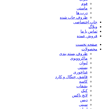
فوم
ماستی
درب ها
ظروف چاپ شده
چاپ اختصاصی
وبلاگ
تماس با ما
فروش عمده
صفحه نخست
محصولات
ظروف بسته بندی
ماکروویوی
لیوان
بستنی
غذاخوری
قاشق، چنگال و کارد
کاسه
بشقاب
کیک
لانچ باکس
دیس
سینی