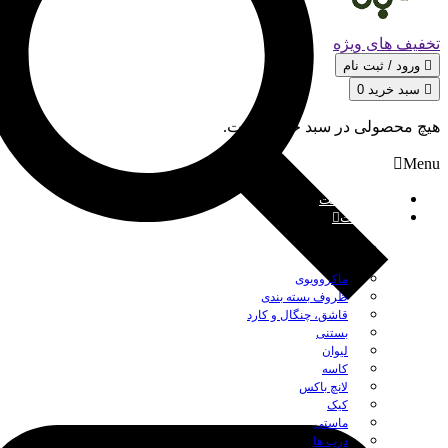
تخفیف های ویژه
ورود / ثبت‌ نام
سبد خرید
0
هیچ محصولی در سبد خرید نیست.
Menu
صفحه نخست
محصولات
بستن
ماکروویوی
ظروف بسته بندی
قاشق، چنگال و کارد
بستنی
لیوان
کاسه
لانچ باکس
کیک
ماستی
درب ها