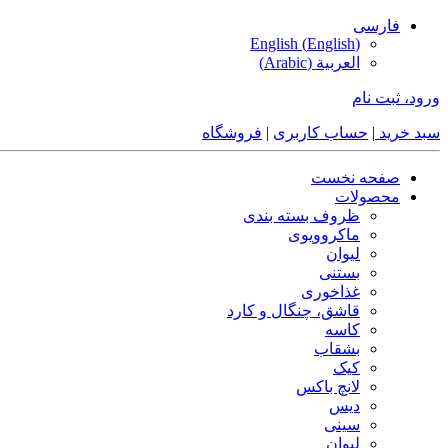
فارسی
English
(
English
)
العربية
(
Arabic
)
ورود، ثبت نام
سبد خرید
|
حساب کاربری
|
فروشگاه
صفحه نخست
محصولات
ظروف بسته بندی
ماکروویوی
لیوان
بستنی
غذاخوری
قاشق، چنگال و کارد
کاسه
بشقاب
کیک
لانچ باکس
دیس
سینی
لیوان