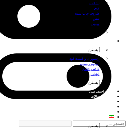
بشقاب
فوم
ظروف چاپ شده
دیس
سینی
بستن
اصناف
بستن
رستوران و فست فود
آبمیوه و بستنی
کافه و قنادی
لبنیات
بستن
چاپ اختصاصی
اخبار و مقالات
درباره ما
فروش عمده
تماس با ما
فارسی
بستن