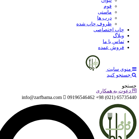
لیوان
فوم
ماستی
درب ها
ظروف چاپ شده
چاپ اختصاصی
وبلاگ
تماس با ما
فروش عمده
منوی سایت
جستجو کنید
جستجو
دعوت به همکاری
info@zarfbama.com
65735440 (021) 98+ 09196546462