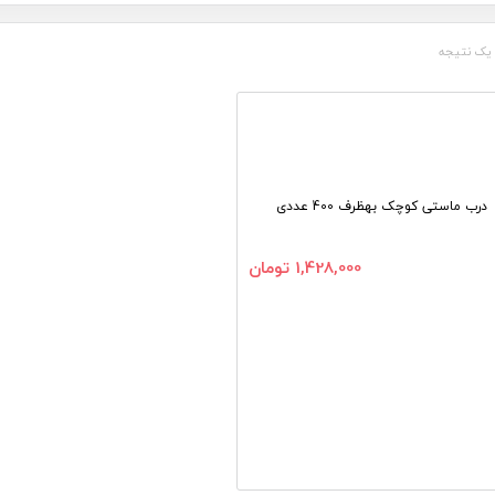
یک نتیجه
درب ماستی کوچک بهظرف 400 عددی
1,428,000
تومان