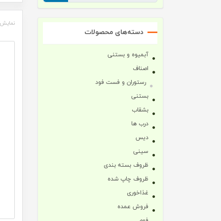
نمایش 
دسته‌های محصولات
آبمیوه و بستنی
اصناف
رستوران و فست فود
بستنی
بشقاب
درب ها
دیس
سینی
ظروف بسته بندی
ظروف چاپ شده
غذاخوری
فروش عمده
فوم