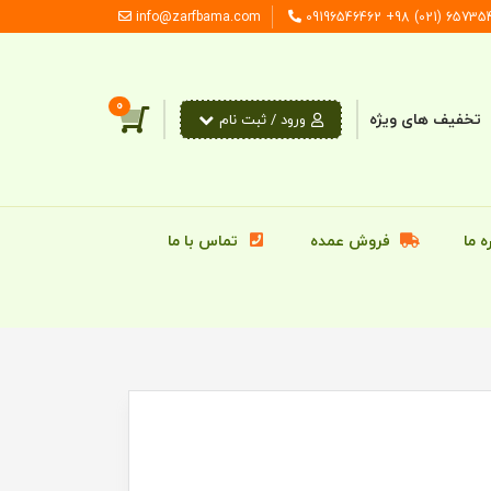
info@zarfbama.com
65735440 (021) 98+ 09
0
تخفیف های ویژه
ورود / ثبت‌ نام
ه ما
فروش عمده
تماس با ما