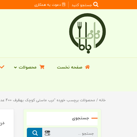
دعوت به همکاری
جستجو کنید
صفحه نخست
محصولات
خانه
/ محصولات برچسب خورده “درب ماستی کوچک بهظرف 400 عددی”
جستجوی
درب