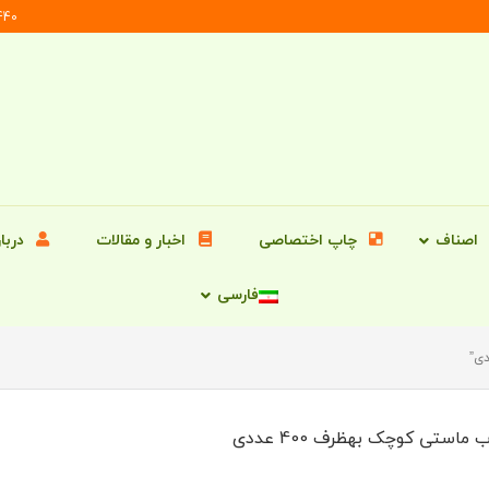
196546462
اصناف
چاپ اختصاصی
اخبار و مقالات
دربار
فارسی
 ماستی کوچک بهظرف 400 عددی