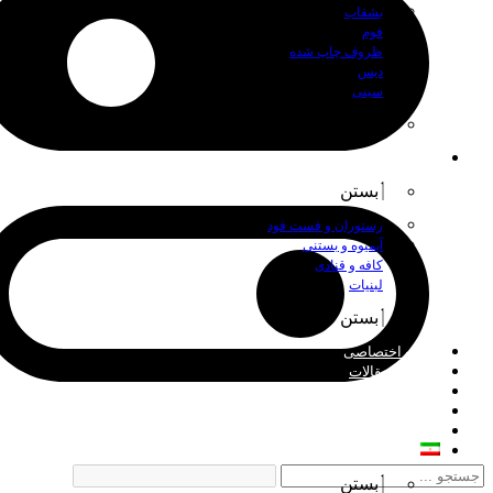
بشقاب
فوم
ظروف چاپ شده
دیس
سینی
بستن
اصناف
بستن
رستوران و فست فود
آبمیوه و بستنی
کافه و قنادی
لبنیات
بستن
چاپ اختصاصی
اخبار و مقالات
درباره ما
فروش عمده
تماس با ما
فارسی
بستن