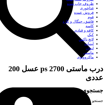
ظروف چاپ شده
غذاخوری
فروش عمده
فوم
قاشق، چنگال و کارد
کاسه
کافه و قنادی
کیک
لانچ باکس
لبنیات
لیوان
ماستی
ماکروویوی
درب ماستی 2700 ps عسل 200
عددی
جستجوی
جستجو