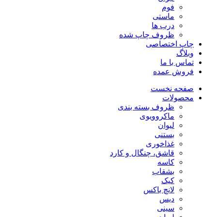
فوم
ماستی
درب ها
ظروف چاپ شده
چاپ اختصاصی
وبلاگ
تماس با ما
فروش عمده
صفحه نخست
محصولات
ظروف بسته بندی
ماکروویوی
لیوان
بستنی
غذاخوری
قاشق، چنگال و کارد
کاسه
بشقاب
کیک
لانچ باکس
دیس
سینی