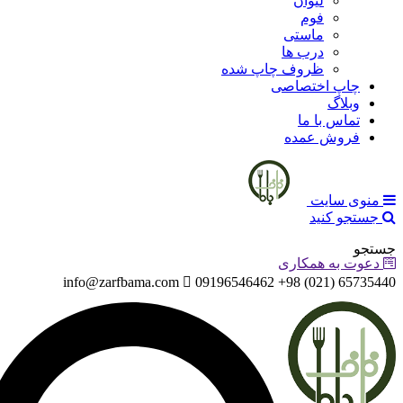
لیوان
فوم
ماستی
درب ها
ظروف چاپ شده
چاپ اختصاصی
وبلاگ
تماس با ما
فروش عمده
منوی سایت
جستجو کنید
جستجو
دعوت به همکاری
info@zarfbama.com
65735440 (021) 98+ 09196546462