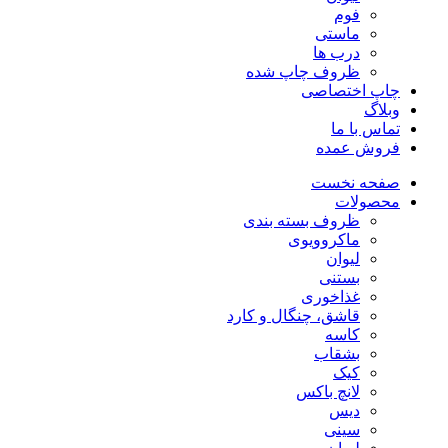
فوم
ماستی
درب ها
ظروف چاپ شده
چاپ اختصاصی
وبلاگ
تماس با ما
فروش عمده
صفحه نخست
محصولات
ظروف بسته بندی
ماکروویوی
لیوان
بستنی
غذاخوری
قاشق، چنگال و کارد
کاسه
بشقاب
کیک
لانچ باکس
دیس
سینی