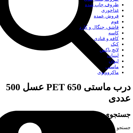
ظروف چاپ شده
غذاخوری
فروش عمده
فوم
قاشق، چنگال و کارد
کاسه
کافه و قنادی
کیک
لانچ باکس
لبنیات
لیوان
ماستی
ماکروویوی
درب ماستی 650 PET عسل 500
عددی
جستجوی
جستجو