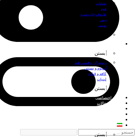
بشقاب
فوم
ظروف چاپ شده
دیس
سینی
بستن
اصناف
بستن
رستوران و فست فود
آبمیوه و بستنی
کافه و قنادی
لبنیات
بستن
چاپ اختصاصی
اخبار و مقالات
درباره ما
فروش عمده
تماس با ما
فارسی
بستن