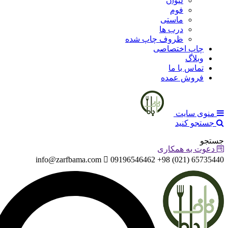
لیوان
فوم
ماستی
درب ها
ظروف چاپ شده
چاپ اختصاصی
وبلاگ
تماس با ما
فروش عمده
منوی سایت
جستجو کنید
جستجو
دعوت به همکاری
info@zarfbama.com
65735440 (021) 98+ 09196546462