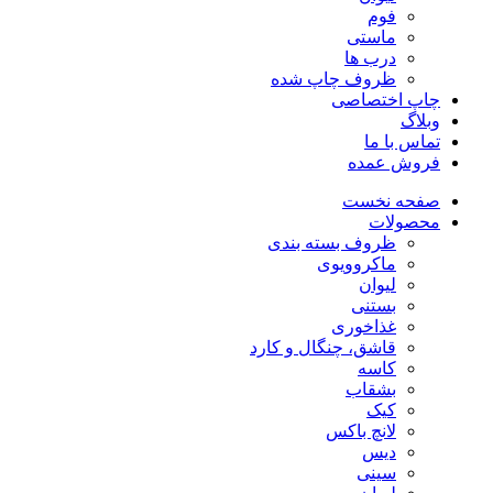
فوم
ماستی
درب ها
ظروف چاپ شده
چاپ اختصاصی
وبلاگ
تماس با ما
فروش عمده
صفحه نخست
محصولات
ظروف بسته بندی
ماکروویوی
لیوان
بستنی
غذاخوری
قاشق، چنگال و کارد
کاسه
بشقاب
کیک
لانچ باکس
دیس
سینی