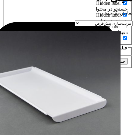
Hidden label
جستجو در محتوا
نمایش یک نتیجه
Hidden label
جستجو در عناوین
Hidden label
دقیقا عین عبارت
Hidden label
فیلتر براساسدسته های محصولات
جستجو