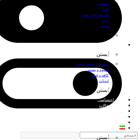
بشقاب
فوم
ظروف چاپ شده
دیس
سینی
بستن
اصناف
بستن
رستوران و فست فود
آبمیوه و بستنی
کافه و قنادی
لبنیات
بستن
چاپ اختصاصی
اخبار و مقالات
درباره ما
فروش عمده
تماس با ما
فارسی
بستن