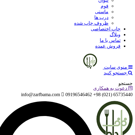
لیوان
فوم
ماستی
درب ها
ظروف چاپ شده
چاپ اختصاصی
وبلاگ
تماس با ما
فروش عمده
منوی سایت
جستجو کنید
جستجو
دعوت به همکاری
info@zarfbama.com
65735440 (021) 98+ 09196546462