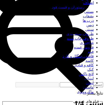
اصناف
رستوران و فست فود
بستنی
بشقاب
درب ها
دیس
سینی
ظروف بسته بندی
ظروف چاپ شده
غذاخوری
فروش عمده
فوم
قاشق، چنگال و کارد
کاسه
کافه و قنادی
کیک
لانچ باکس
لبنیات
لیوان
ماستی
ماکروویوی
نتایج بیشتر ...
سینی 1/4
فیلد های عمومی