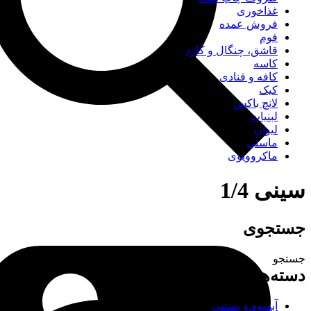
غذاخوری
فروش عمده
فوم
قاشق، چنگال و کارد
کاسه
کافه و قنادی
کیک
لانچ باکس
لبنیات
لیوان
ماستی
ماکروویوی
سینی 1/4
جستجوی
جستجو
دسته‌های محصولات
آبمیوه و بستنی