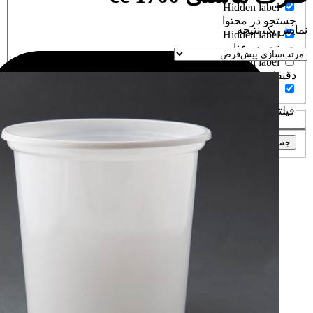
Hidden label
جستجو در محتوا
نمایش یک نتیجه
Hidden label
جستجو در عناوین
Hidden label
دقیقا عین عبارت
Hidden label
فیلتر براساسدسته های محصولات
جستجو