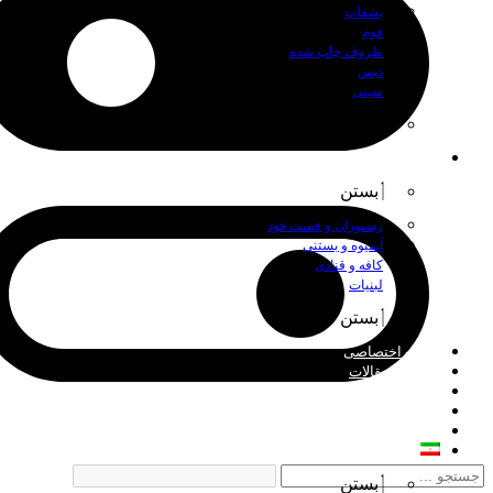
بشقاب
فوم
ظروف چاپ شده
دیس
سینی
بستن
اصناف
بستن
رستوران و فست فود
آبمیوه و بستنی
کافه و قنادی
لبنیات
بستن
چاپ اختصاصی
اخبار و مقالات
درباره ما
فروش عمده
تماس با ما
فارسی
بستن