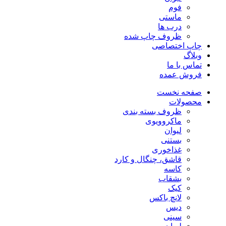
فوم
ماستی
درب ها
ظروف چاپ شده
چاپ اختصاصی
وبلاگ
تماس با ما
فروش عمده
صفحه نخست
محصولات
ظروف بسته بندی
ماکروویوی
لیوان
بستنی
غذاخوری
قاشق، چنگال و کارد
کاسه
بشقاب
کیک
لانچ باکس
دیس
سینی