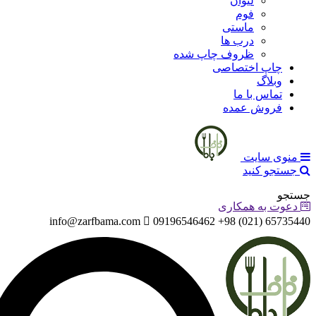
لیوان
فوم
ماستی
درب ها
ظروف چاپ شده
چاپ اختصاصی
وبلاگ
تماس با ما
فروش عمده
منوی سایت
جستجو کنید
جستجو
دعوت به همکاری
info@zarfbama.com
65735440 (021) 98+ 09196546462