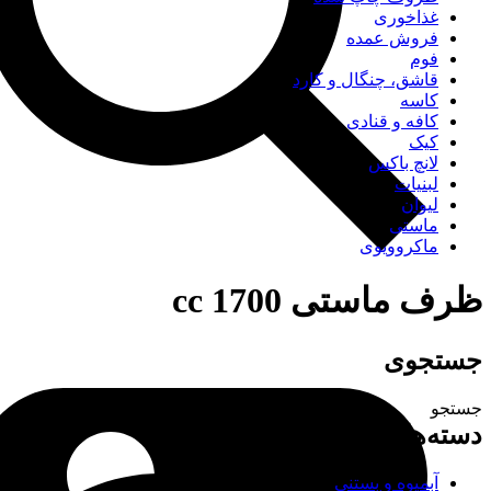
غذاخوری
فروش عمده
فوم
قاشق، چنگال و کارد
کاسه
کافه و قنادی
کیک
لانچ باکس
لبنیات
لیوان
ماستی
ماکروویوی
ظرف ماستی 1700 cc
جستجوی
جستجو
دسته‌های محصولات
آبمیوه و بستنی