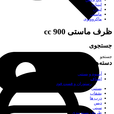
لبنیات
لیوان
ماستی
ماکروویوی
ظرف ماستی 900 cc
جستجوی
جستجو
دسته‌های محصولات
آبمیوه و بستنی
اصناف
رستوران و فست فود
بستنی
بشقاب
درب ها
دیس
سینی
ظروف بسته بندی