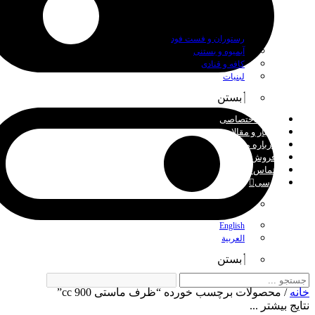
بستن
رستوران و فست فود
آبمیوه و بستنی
کافه و قنادی
لبنیات
بستن
چاپ اختصاصی
اخبار و مقالات
درباره ما
فروش عمده
تماس با ما
فارسی
بستن
English
العربية
بستن
خانه
/ محصولات برچسب خورده “ظرف ماستی 900 cc”
نتایج بیشتر ...