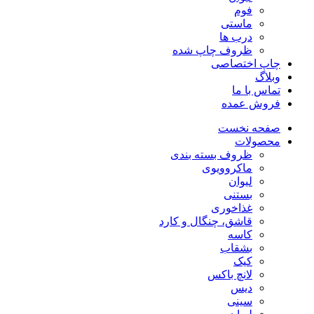
فوم
ماستی
درب ها
ظروف چاپ شده
چاپ اختصاصی
وبلاگ
تماس با ما
فروش عمده
صفحه نخست
محصولات
ظروف بسته بندی
ماکروویوی
لیوان
بستنی
غذاخوری
قاشق، چنگال و کارد
کاسه
بشقاب
کیک
لانچ باکس
دیس
سینی