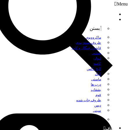
Menu
صفحه نخست
محصولات
بستن
ماکروویوی
ظروف بسته بندی
قاشق، چنگال و کارد
بستنی
لیوان
کاسه
لانچ باکس
کیک
ماستی
درب ها
بشقاب
فوم
ظروف چاپ شده
دیس
سینی
بستن
اصناف