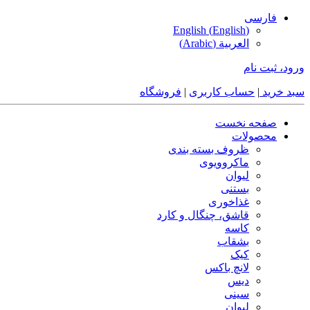
فارسی
English
(
English
)
العربية
(
Arabic
)
ورود، ثبت نام
سبد خرید
|
حساب کاربری
|
فروشگاه
صفحه نخست
محصولات
ظروف بسته بندی
ماکروویوی
لیوان
بستنی
غذاخوری
قاشق، چنگال و کارد
کاسه
بشقاب
کیک
لانچ باکس
دیس
سینی
لیوان