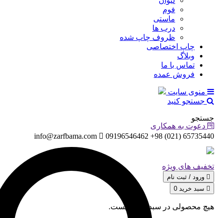
لیوان
فوم
ماستی
درب ها
ظروف چاپ شده
چاپ اختصاصی
وبلاگ
تماس با ما
فروش عمده
منوی سایت
جستجو کنید
جستجو
دعوت به همکاری
info@zarfbama.com
65735440 (021) 98+ 09196546462
تخفیف های ویژه
ورود / ثبت‌ نام
سبد خرید
0
هیچ محصولی در سبد خرید نیست.