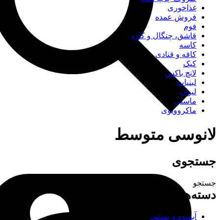
غذاخوری
فروش عمده
فوم
قاشق، چنگال و کارد
کاسه
کافه و قنادی
کیک
لانچ باکس
لبنیات
لیوان
ماستی
ماکروویوی
لانوسی متوسط
جستجوی
جستجو
دسته‌های محصولات
آبمیوه و بستنی