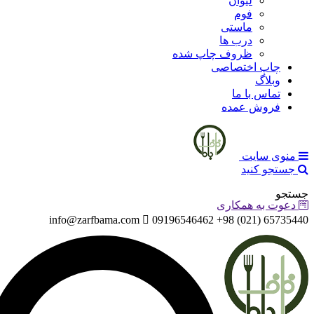
لیوان
فوم
ماستی
درب ها
ظروف چاپ شده
چاپ اختصاصی
وبلاگ
تماس با ما
فروش عمده
منوی سایت
جستجو کنید
جستجو
دعوت به همکاری
info@zarfbama.com
65735440 (021) 98+ 09196546462