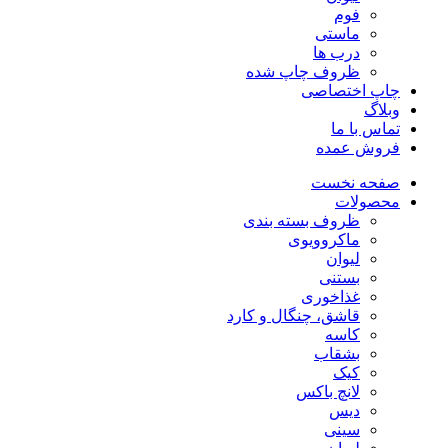
فوم
ماستی
درب ها
ظروف چاپ شده
چاپ اختصاصی
وبلاگ
تماس با ما
فروش عمده
صفحه نخست
محصولات
ظروف بسته بندی
ماکروویوی
لیوان
بستنی
غذاخوری
قاشق، چنگال و کارد
کاسه
بشقاب
کیک
لانچ باکس
دیس
سینی