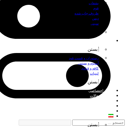
بشقاب
فوم
ظروف چاپ شده
دیس
سینی
بستن
اصناف
بستن
رستوران و فست فود
آبمیوه و بستنی
کافه و قنادی
لبنیات
بستن
چاپ اختصاصی
اخبار و مقالات
درباره ما
فروش عمده
تماس با ما
فارسی
بستن