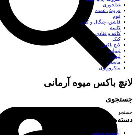
غذاخوری
فروش عمده
فوم
قاشق، چنگال و کارد
کاسه
کافه و قنادی
کیک
لانچ باکس
لبنیات
لیوان
ماستی
ماکروویوی
لانچ باکس میوه آرمانی
جستجوی
جستجو
دسته‌های محصولات
آبمیوه و بستنی