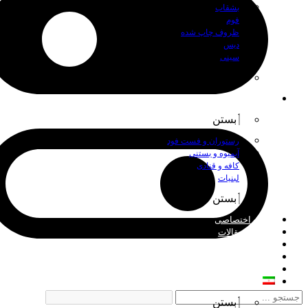
بشقاب
فوم
ظروف چاپ شده
دیس
سینی
بستن
اصناف
بستن
رستوران و فست فود
آبمیوه و بستنی
کافه و قنادی
لبنیات
بستن
چاپ اختصاصی
اخبار و مقالات
درباره ما
فروش عمده
تماس با ما
فارسی
بستن