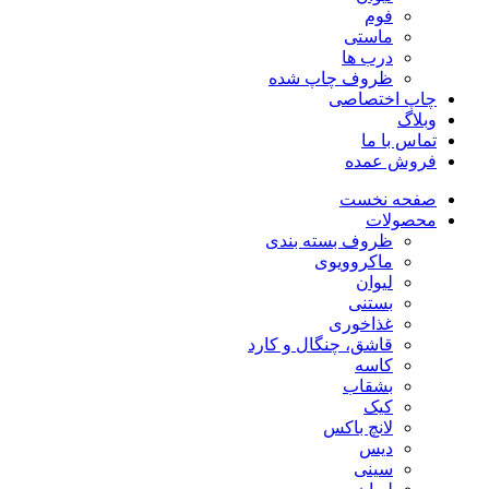
فوم
ماستی
درب ها
ظروف چاپ شده
چاپ اختصاصی
وبلاگ
تماس با ما
فروش عمده
صفحه نخست
محصولات
ظروف بسته بندی
ماکروویوی
لیوان
بستنی
غذاخوری
قاشق، چنگال و کارد
کاسه
بشقاب
کیک
لانچ باکس
دیس
سینی