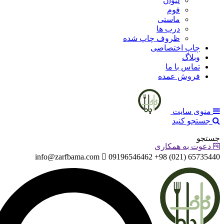
لیوان
فوم
ماستی
درب ها
ظروف چاپ شده
چاپ اختصاصی
وبلاگ
تماس با ما
فروش عمده
منوی سایت
جستجو کنید
جستجو
دعوت به همکاری
info@zarfbama.com
65735440 (021) 98+ 09196546462