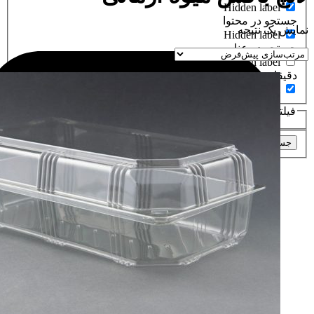
Hidden label
جستجو در محتوا
نمایش یک نتیجه
Hidden label
جستجو در عناوین
Hidden label
دقیقا عین عبارت
Hidden label
فیلتر براساسدسته های محصولات
جستجو