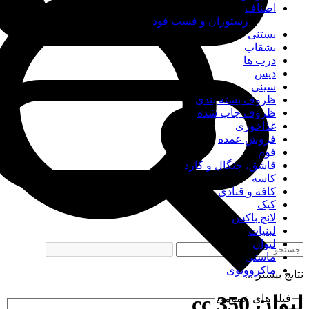
اصناف
رستوران و فست فود
بستنی
بشقاب
درب ها
دیس
سینی
ظروف بسته بندی
ظروف چاپ شده
غذاخوری
فروش عمده
فوم
قاشق، چنگال و کارد
کاسه
کافه و قنادی
کیک
لانچ باکس
لبنیات
لیوان
ماستی
ماکروویوی
نتایج بیشتر ...
لیوان 350 cc
فیلد های عمومی