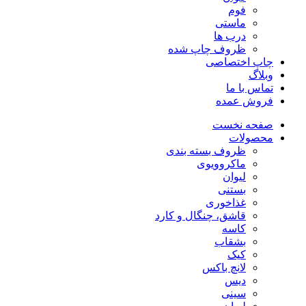
فوم
ماستی
درب ها
ظروف چاپ شده
چاپ اختصاصی
وبلاگ
تماس با ما
فروش عمده
صفحه نخست
محصولات
ظروف بسته بندی
ماکروویوی
لیوان
بستنی
غذاخوری
قاشق، چنگال و کارد
کاسه
بشقاب
کیک
لانچ باکس
دیس
سینی