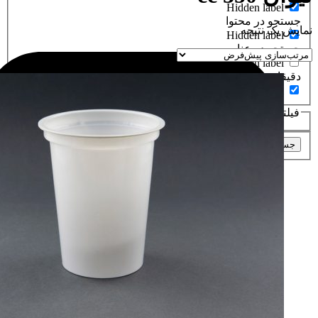
Hidden label
جستجو در محتوا
نمایش یک نتیجه
Hidden label
جستجو در عناوین
Hidden label
دقیقا عین عبارت
Hidden label
فیلتر براساسدسته های محصولات
جستجو