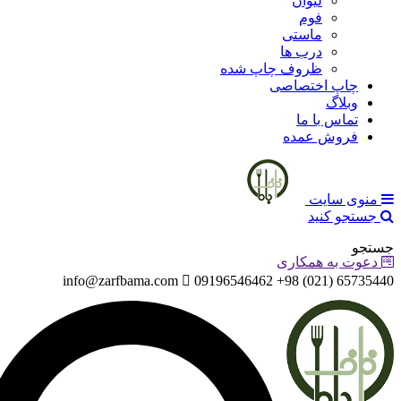
لیوان
فوم
ماستی
درب ها
ظروف چاپ شده
چاپ اختصاصی
وبلاگ
تماس با ما
فروش عمده
منوی سایت
جستجو کنید
جستجو
دعوت به همکاری
info@zarfbama.com
65735440 (021) 98+ 09196546462