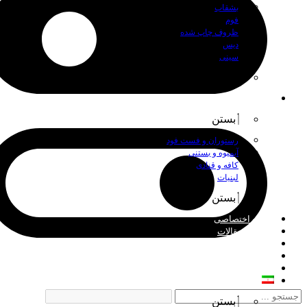
بشقاب
فوم
ظروف چاپ شده
دیس
سینی
بستن
اصناف
بستن
رستوران و فست فود
آبمیوه و بستنی
کافه و قنادی
لبنیات
بستن
چاپ اختصاصی
اخبار و مقالات
درباره ما
فروش عمده
تماس با ما
فارسی
بستن