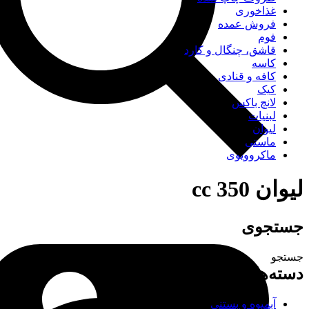
غذاخوری
فروش عمده
فوم
قاشق، چنگال و کارد
کاسه
کافه و قنادی
کیک
لانچ باکس
لبنیات
لیوان
ماستی
ماکروویوی
لیوان 350 cc
جستجوی
جستجو
دسته‌های محصولات
آبمیوه و بستنی