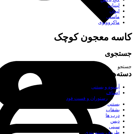
لبنیات
لیوان
ماستی
ماکروویوی
کاسه معجون کوچک
جستجوی
جستجو
دسته‌های محصولات
آبمیوه و بستنی
اصناف
رستوران و فست فود
بستنی
بشقاب
درب ها
دیس
سینی
ظروف بسته بندی