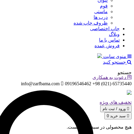
لیوان
فوم
ماستی
درب ها
ظروف چاپ شده
چاپ اختصاصی
وبلاگ
تماس با ما
فروش عمده
منوی سایت
جستجو کنید
جستجو
دعوت به همکاری
info@zarfbama.com
65735440 (021) 98+ 09196546462
تخفیف های ویژه
ورود / ثبت‌ نام
سبد خرید
0
هیچ محصولی در سبد خرید نیست.