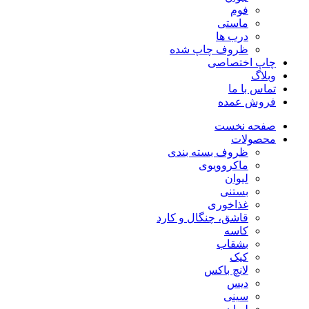
فوم
ماستی
درب ها
ظروف چاپ شده
چاپ اختصاصی
وبلاگ
تماس با ما
فروش عمده
صفحه نخست
محصولات
ظروف بسته بندی
ماکروویوی
لیوان
بستنی
غذاخوری
قاشق، چنگال و کارد
کاسه
بشقاب
کیک
لانچ باکس
دیس
سینی