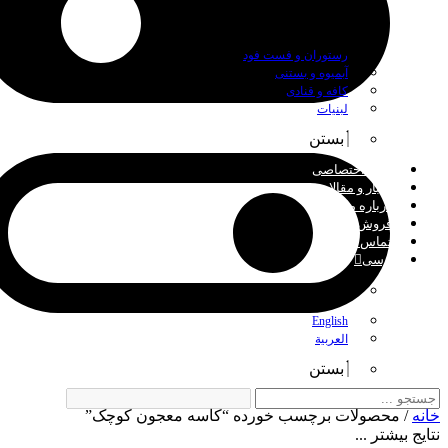
بستن
رستوران و فست فود
آبمیوه و بستنی
کافه و قنادی
لبنیات
بستن
چاپ اختصاصی
اخبار و مقالات
درباره ما
فروش عمده
تماس با ما
فارسی
بستن
English
العربية
بستن
خانه
/ محصولات برچسب خورده “کاسه معجون کوچک”
نتایج بیشتر ...