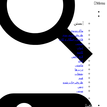
Menu
صفحه نخست
محصولات
بستن
ماکروویوی
ظروف بسته بندی
قاشق، چنگال و کارد
بستنی
لیوان
کاسه
لانچ باکس
کیک
ماستی
درب ها
بشقاب
فوم
ظروف چاپ شده
دیس
سینی
بستن
اصناف