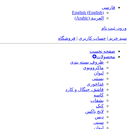
فارسی
English
(
English
)
العربية
(
Arabic
)
ورود، ثبت نام
سبد خرید
|
حساب کاربری
|
فروشگاه
صفحه نخست
محصولات
ظروف بسته بندی
ماکروویوی
لیوان
بستنی
غذاخوری
قاشق، چنگال و کارد
کاسه
بشقاب
کیک
لانچ باکس
دیس
سینی
لیوان