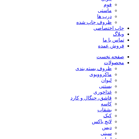
فوم
ماستی
درب ها
ظروف چاپ شده
چاپ اختصاصی
وبلاگ
تماس با ما
فروش عمده
صفحه نخست
محصولات
ظروف بسته بندی
ماکروویوی
لیوان
بستنی
غذاخوری
قاشق، چنگال و کارد
کاسه
بشقاب
کیک
لانچ باکس
دیس
سینی