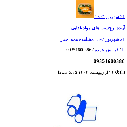
21 شهریور 1397
آینده برچسب های مواد غذایی
21 شهریور 1397
مشاهده همه اخبار
/
فروش عمده
/
09351600386
09351600386
۲۴ اردیبهشت ۱۴۰۲ ۵:۱۵ ب٫ظ