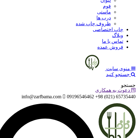
لیوان
فوم
ماستی
درب ها
ظروف چاپ شده
چاپ اختصاصی
وبلاگ
تماس با ما
فروش عمده
منوی سایت
جستجو کنید
جستجو
دعوت به همکاری
info@zarfbama.com
65735440 (021) 98+ 09196546462