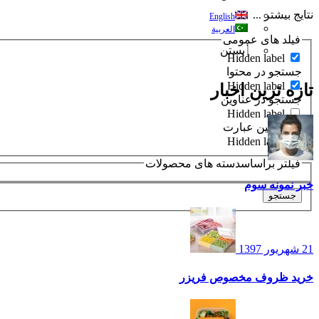
نتایج بیشتر ...
English
العربية
فیلد های عمومی
بستن
Hidden label
جستجو در محتوا
Hidden label
تازه ترین اخبار
جستجو در عناوین
Hidden label
دقیقا عین عبارت
Hidden label
فیلتر براساسدسته های محصولات
خبر نمونه سوم
جستجو
21 شهریور 1397
خرید ظروف مخصوص فریزر