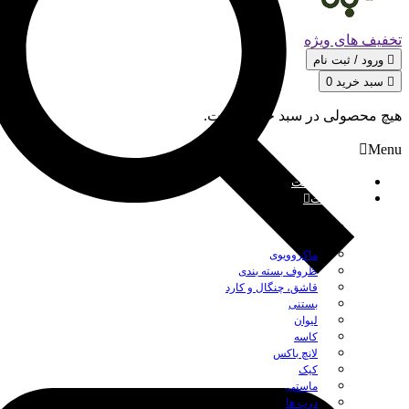
تخفیف های ویژه
ورود / ثبت‌ نام
سبد خرید
0
هیچ محصولی در سبد خرید نیست.
Menu
صفحه نخست
محصولات
بستن
ماکروویوی
ظروف بسته بندی
قاشق، چنگال و کارد
بستنی
لیوان
کاسه
لانچ باکس
کیک
ماستی
درب ها