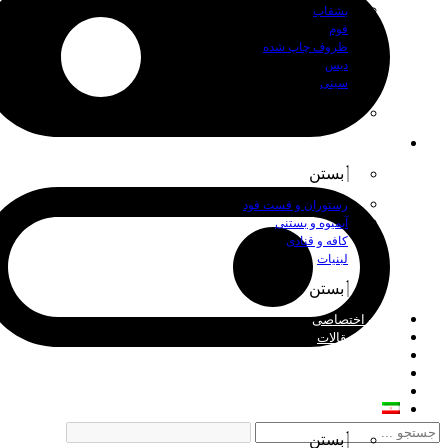
بشقاب
فوم
ظروف چاپ شده
دیس
سینی
بستن
اصناف
بستن
رستوران و فست فود
آبمیوه و بستنی
کافه و قنادی
لبنیات
بستن
چاپ اختصاصی
اخبار و مقالات
درباره ما
فروش عمده
تماس با ما
فارسی
بستن