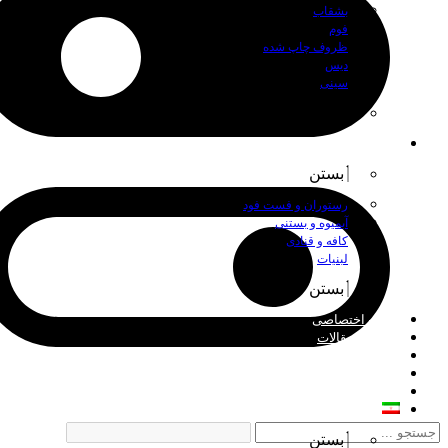
بشقاب
فوم
ظروف چاپ شده
دیس
سینی
بستن
اصناف
بستن
رستوران و فست فود
آبمیوه و بستنی
کافه و قنادی
لبنیات
بستن
چاپ اختصاصی
اخبار و مقالات
درباره ما
فروش عمده
تماس با ما
فارسی
بستن