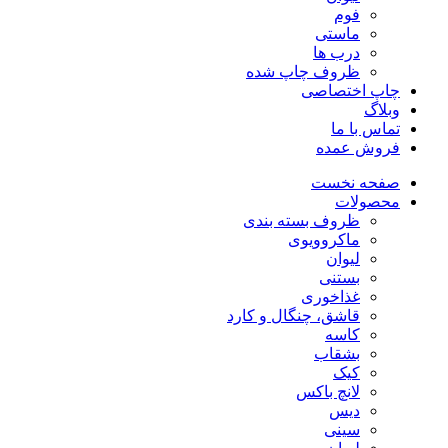
فوم
ماستی
درب ها
ظروف چاپ شده
چاپ اختصاصی
وبلاگ
تماس با ما
فروش عمده
صفحه نخست
محصولات
ظروف بسته بندی
ماکروویوی
لیوان
بستنی
غذاخوری
قاشق، چنگال و کارد
کاسه
بشقاب
کیک
لانچ باکس
دیس
سینی