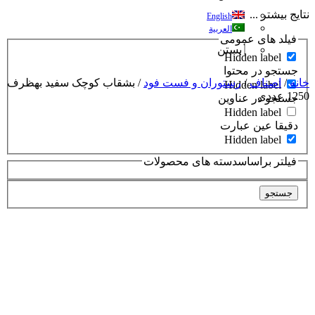
نتایج بیشتر ...
English
العربية
فیلد های عمومی
بستن
Hidden label
جستجو در محتوا
خانه
/
اصناف
/
رستوران و فست فود
/ بشقاب کوچک سفید بهظرف
Hidden label
1250 عددی
جستجو در عناوین
Hidden label
دقیقا عین عبارت
Hidden label
فیلتر براساسدسته های محصولات
جستجو