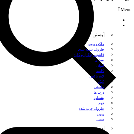
Menu
صفحه نخست
محصولات
بستن
ماکروویوی
ظروف بسته بندی
قاشق، چنگال و کارد
بستنی
لیوان
کاسه
لانچ باکس
کیک
ماستی
درب ها
بشقاب
فوم
ظروف چاپ شده
دیس
سینی
بستن