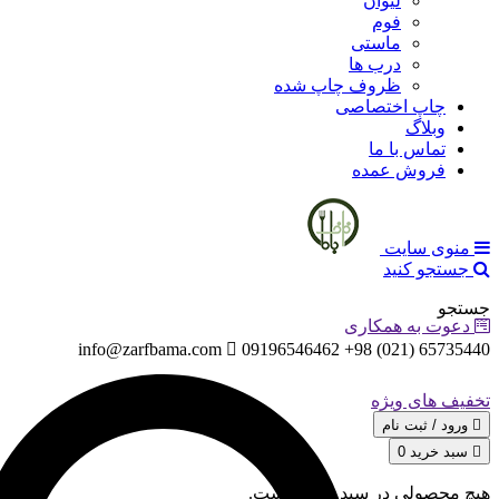
لیوان
فوم
ماستی
درب ها
ظروف چاپ شده
چاپ اختصاصی
وبلاگ
تماس با ما
فروش عمده
منوی سایت
جستجو کنید
جستجو
دعوت به همکاری
info@zarfbama.com
65735440 (021) 98+ 09196546462
تخفیف های ویژه
ورود / ثبت‌ نام
سبد خرید
0
هیچ محصولی در سبد خرید نیست.