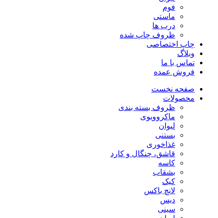
فوم
ماستی
درب ها
ظروف چاپ شده
چاپ اختصاصی
وبلاگ
تماس با ما
فروش عمده
صفحه نخست
محصولات
ظروف بسته بندی
ماکروویوی
لیوان
بستنی
غذاخوری
قاشق، چنگال و کارد
کاسه
بشقاب
کیک
لانچ باکس
دیس
سینی