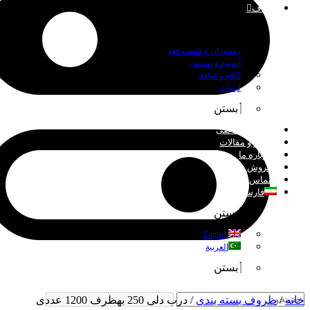
اصناف
بستن
رستوران و فست فود
آبمیوه و بستنی
کافه و قنادی
لبنیات
بستن
چاپ اختصاصی
اخبار و مقالات
درباره ما
فروش عمده
تماس با ما
فارسی
بستن
English
العربية
بستن
خانه
/
ظروف بسته بندی
/ درب دلی 250 بهظرف 1200 عددی