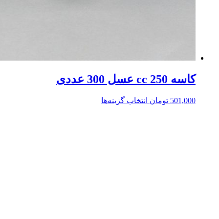
کاسه 250 cc عسل 300 عددی
501,000
تومان
انتخاب گزینه‌ها