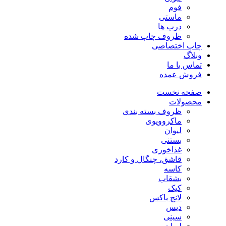
فوم
ماستی
درب ها
ظروف چاپ شده
چاپ اختصاصی
وبلاگ
تماس با ما
فروش عمده
صفحه نخست
محصولات
ظروف بسته بندی
ماکروویوی
لیوان
بستنی
غذاخوری
قاشق، چنگال و کارد
کاسه
بشقاب
کیک
لانچ باکس
دیس
سینی