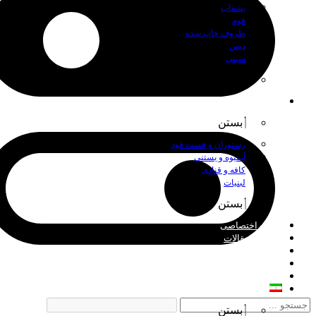
بشقاب
فوم
ظروف چاپ شده
دیس
سینی
بستن
اصناف
بستن
رستوران و فست فود
آبمیوه و بستنی
کافه و قنادی
لبنیات
بستن
چاپ اختصاصی
اخبار و مقالات
درباره ما
فروش عمده
تماس با ما
فارسی
بستن