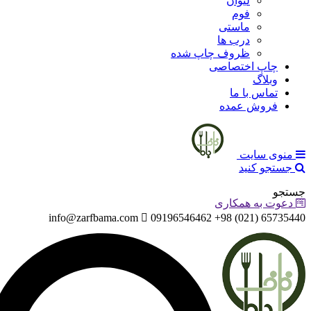
لیوان
فوم
ماستی
درب ها
ظروف چاپ شده
چاپ اختصاصی
وبلاگ
تماس با ما
فروش عمده
منوی سایت
جستجو کنید
جستجو
دعوت به همکاری
info@zarfbama.com
65735440 (021) 98+ 09196546462