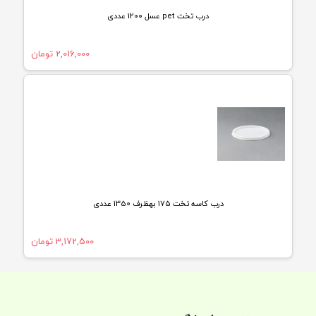
درب تخت pet عسل 1200 عددی
2,016,000
تومان
درب کاسه تخت 175 بهظرف 1350 عددی
3,172,500
تومان