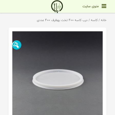
منوی سایت
خانه
/
کاسه
/ درب کاسه 400 تخت بهظرف 400 عددی
🔍