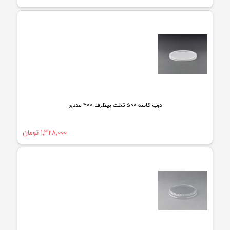
درب کاسه 500 تخت بهظرف 400 عددی
1,428,000
تومان