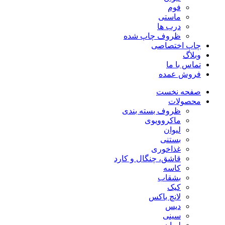
فوم
ماستی
درب ها
ظروف چاپ شده
چاپ اختصاصی
وبلاگ
تماس با ما
فروش عمده
صفحه نخست
محصولات
ظروف بسته بندی
ماکروویوی
لیوان
بستنی
غذاخوری
قاشق، چنگال و کارد
کاسه
بشقاب
کیک
لانچ باکس
دیس
سینی