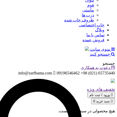
لیوان
فوم
ماستی
درب ها
ظروف چاپ شده
چاپ اختصاصی
وبلاگ
تماس با ما
فروش عمده
منوی سایت
جستجو کنید
جستجو
دعوت به همکاری
info@zarfbama.com
65735440 (021) 98+ 09196546462
تخفیف های ویژه
ورود / ثبت‌ نام
سبد خرید
0
هیچ محصولی در سبد خرید نیست.