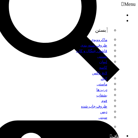
Menu
صفحه نخست
محصولات
بستن
ماکروویوی
ظروف بسته بندی
قاشق، چنگال و کارد
بستنی
لیوان
کاسه
لانچ باکس
کیک
ماستی
درب ها
بشقاب
فوم
ظروف چاپ شده
دیس
سینی
بستن
اصناف