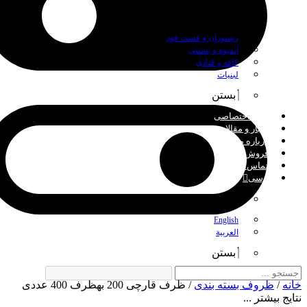
بستن
رستوران و فست فود
آبمیوه و بستنی
کافه و قنادی
لبنیات
بستن
چاپ اختصاصی
اخبار و مقالات
درباره ما
فروش عمده
تماس با ما
فارسی
بستن
English
العربية
بستن
خانه
/
ظروف بسته بندی
/ ظرف قارچی 200 بهظرف 400 عددی
نتایج بیشتر ...