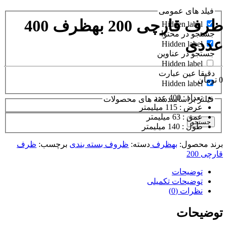
فیلد های عمومی
ظرف قارچی 200 بهظرف 400
Hidden label
جستجو در محتوا
عددی
Hidden label
جستجو در عناوین
Hidden label
دقیقا عین عبارت
0
تومان
Hidden label
تعداد : 400 عدد
فیلتر براساسدسته های محصولات
عرض : 115 میلیمتر
عمق : 63 میلیمتر
جستجو
طول : 140 میلیمتر
برند محصول:
بهظرف
دسته:
ظروف بسته بندی
برچسب:
ظرف
قارچی 200
توضیحات
توضیحات تکمیلی
نظرات (0)
توضیحات