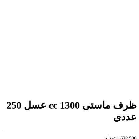
ظرف ماستی 1300 cc عسل 250
عددی
1,632,500
تومان