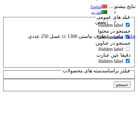
نتایج بیشتر ...
English
العربية
فیلد های عمومی
بستن
Hidden label
جستجو در محتوا
خانه
/
ماستی
/ ظرف ماستی 1300 cc عسل 250 عددی
Hidden label
جستجو در عناوین
Hidden label
دقیقا عین عبارت
Hidden label
فیلتر براساسدسته های محصولات
جستجو