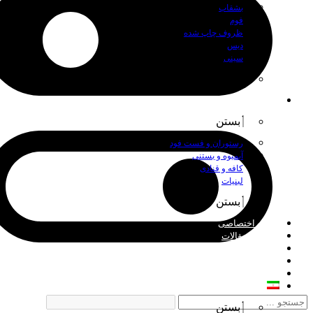
بشقاب
فوم
ظروف چاپ شده
دیس
سینی
بستن
اصناف
بستن
رستوران و فست فود
آبمیوه و بستنی
کافه و قنادی
لبنیات
بستن
چاپ اختصاصی
اخبار و مقالات
درباره ما
فروش عمده
تماس با ما
فارسی
بستن