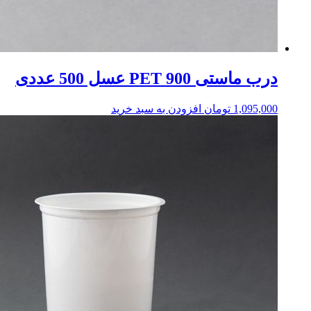
درب ماستی 900 PET عسل 500 عددی
1,095,000
تومان
افزودن به سبد خرید