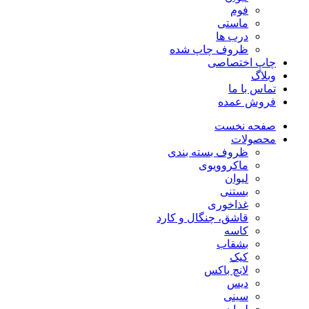
فوم
ماستی
درب ها
ظروف چاپ شده
چاپ اختصاصی
وبلاگ
تماس با ما
فروش عمده
صفحه نخست
محصولات
ظروف بسته بندی
ماکروویوی
لیوان
بستنی
غذاخوری
قاشق، چنگال و کارد
کاسه
بشقاب
کیک
لانچ باکس
دیس
سینی