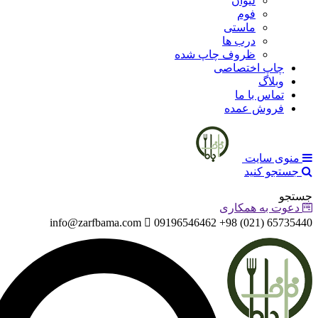
لیوان
فوم
ماستی
درب ها
ظروف چاپ شده
چاپ اختصاصی
وبلاگ
تماس با ما
فروش عمده
منوی سایت
جستجو کنید
جستجو
دعوت به همکاری
info@zarfbama.com
65735440 (021) 98+ 09196546462