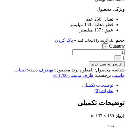
ویژگی محصول :
تعداد : 250 عدد
قطر دهانه : 150 میلیمتر
عمق : 137 میلیمتر
حجم
پاک کردن
Quantity
-
1
+
افزودن به سبد خرید
شناسه محصول:
نامعلوم
برند محصول:
بهظرف
دسته:
لبنیات
,
ماستی
برچسب:
ظرف ماستی 1700 cc
توضیحات تکمیلی
نظرات (0)
توضیحات تکمیلی
150 × 137 m
ابعاد