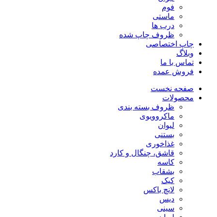
فوم
ماستی
درب ها
ظروف چاپ شده
چاپ اختصاصی
وبلاگ
تماس با ما
فروش عمده
صفحه نخست
محصولات
ظروف بسته بندی
ماکروویوی
لیوان
بستنی
غذاخوری
قاشق، چنگال و کارد
کاسه
بشقاب
کیک
لانچ باکس
دیس
سینی