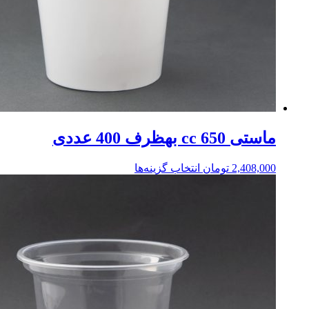
ماستی 650 cc بهظرف 400 عددی
2,408,000
تومان
انتخاب گزینه‌ها