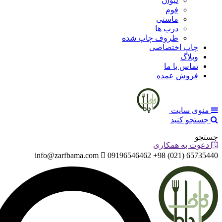
لیوان
فوم
ماستی
درب ها
ظروف چاپ شده
چاپ اختصاصی
وبلاگ
تماس با ما
فروش عمده
منوی سایت
جستجو کنید
جستجو
دعوت به همکاری
info@zarfbama.com
65735440 (021) 98+ 09196546462