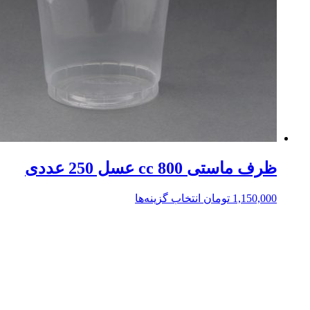
ظرف ماستی 800 cc عسل 250 عددی
1,150,000
تومان
انتخاب گزینه‌ها