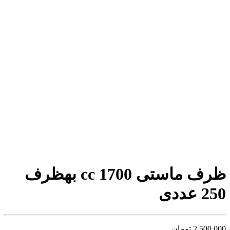
ظرف ماستی 1700 cc بهظرف
250 عددی
2,500,000
تومان