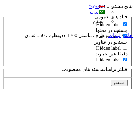
نتایج بیشتر ...
English
العربية
فیلد های عمومی
بستن
Hidden label
جستجو در محتوا
خانه
/
لبنیات
/ ظرف ماستی 1700 cc بهظرف 250 عددی
Hidden label
جستجو در عناوین
Hidden label
دقیقا عین عبارت
Hidden label
فیلتر براساسدسته های محصولات
جستجو