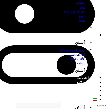
بشقاب
فوم
ظروف چاپ شده
دیس
سینی
بستن
اصناف
بستن
رستوران و فست فود
آبمیوه و بستنی
کافه و قنادی
لبنیات
بستن
چاپ اختصاصی
اخبار و مقالات
درباره ما
فروش عمده
تماس با ما
فارسی
بستن