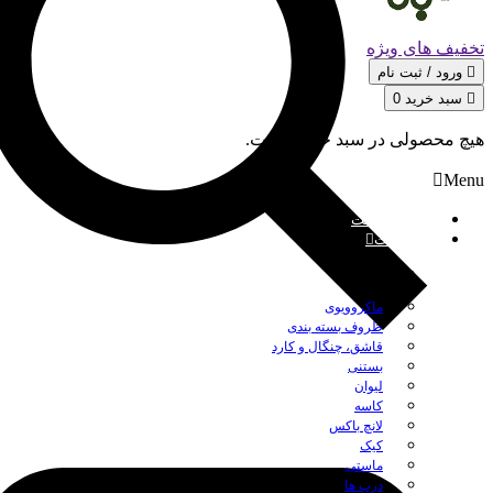
تخفیف های ویژه
ورود / ثبت‌ نام
سبد خرید
0
هیچ محصولی در سبد خرید نیست.
Menu
صفحه نخست
محصولات
بستن
ماکروویوی
ظروف بسته بندی
قاشق، چنگال و کارد
بستنی
لیوان
کاسه
لانچ باکس
کیک
ماستی
درب ها