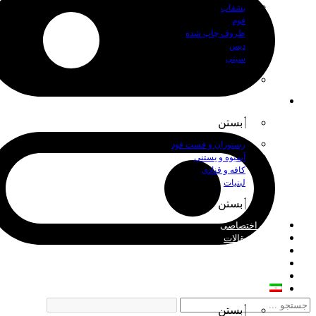
بشقاب
فوم
ظروف چاپ شده
دیس
سینی
بستن
اصناف
بستن
رستوران و فست فود
آبمیوه و بستنی
کافه و قنادی
لبنیات
بستن
چاپ اختصاصی
اخبار و مقالات
درباره ما
فروش عمده
تماس با ما
فارسی
بستن