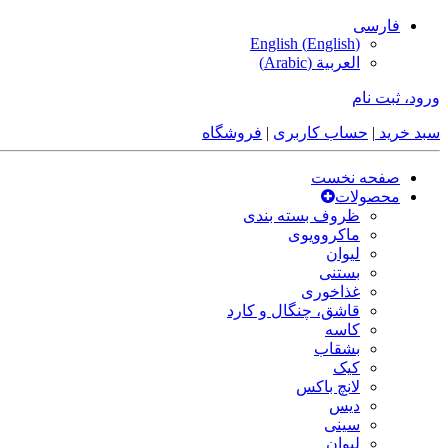
فارسی
English
(
English
)
العربية
(
Arabic
)
ورود، ثبت نام
سبد خرید
|
حساب کاربری
|
فروشگاه
صفحه نخست
محصولات
ظروف بسته بندی
ماکروویوی
لیوان
بستنی
غذاخوری
قاشق، چنگال و کارد
کاسه
بشقاب
کیک
لانچ باکس
دیس
سینی
لیوان