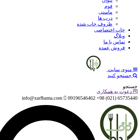
لیوان
فوم
ماستی
درب ها
ظروف چاپ شده
چاپ اختصاصی
وبلاگ
تماس با ما
فروش عمده
منوی سایت
جستجو کنید
جستجو
دعوت به همکاری
info@zarfbama.com
65735440 (021) 98+ 09196546462