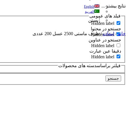
نتایج بیشتر ...
English
العربية
فیلد های عمومی
بستن
Hidden label
جستجو در محتوا
خانه
/
لبنیات
/ ظرف ماستی 2500 عسل 200 عددی
Hidden label
جستجو در عناوین
Hidden label
دقیقا عین عبارت
Hidden label
فیلتر براساسدسته های محصولات
جستجو