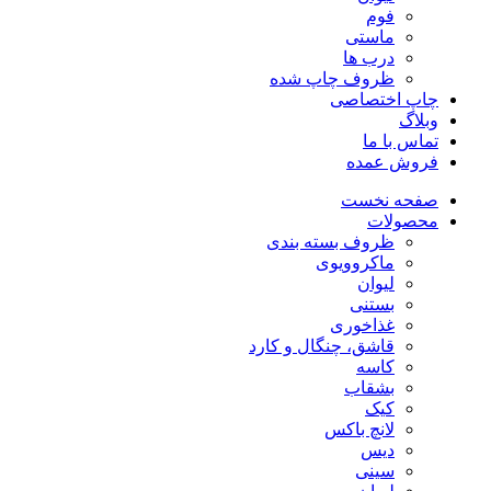
فوم
ماستی
درب ها
ظروف چاپ شده
چاپ اختصاصی
وبلاگ
تماس با ما
فروش عمده
صفحه نخست
محصولات
ظروف بسته بندی
ماکروویوی
لیوان
بستنی
غذاخوری
قاشق، چنگال و کارد
کاسه
بشقاب
کیک
لانچ باکس
دیس
سینی