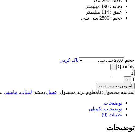
تعداد : 200 عدد
دهانه : 190 میلیمتر
عمق : 114 میلیمتر
حجم : 2500 سی سی
حجم
پاک کردن
Quantity
-
1
+
افزودن به سبد خرید
شناسه محصول:
نامعلوم
برند محصول:
عسل
دسته:
لبنیات
,
ماستی
ب
توضیحات
توضیحات تکمیلی
نظرات (0)
توضیحات