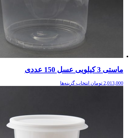
ماستی 3 کیلویی عسل 150 عددی
2,013,000
تومان
انتخاب گزینه‌ها