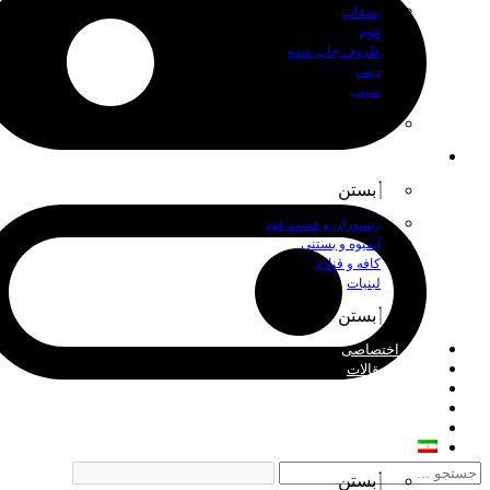
بشقاب
فوم
ظروف چاپ شده
دیس
سینی
بستن
اصناف
بستن
رستوران و فست فود
آبمیوه و بستنی
کافه و قنادی
لبنیات
بستن
چاپ اختصاصی
اخبار و مقالات
درباره ما
فروش عمده
تماس با ما
فارسی
بستن