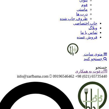
لیوان
فوم
ماستی
درب ها
ظروف چاپ شده
چاپ اختصاصی
وبلاگ
تماس با ما
فروش عمده
منوی سایت
جستجو کنید
جستجو
دعوت به همکاری
info@zarfbama.com
65735440 (021) 98+ 09196546462