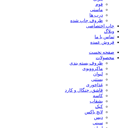
فوم
ماستی
درب ها
ظروف چاپ شده
چاپ اختصاصی
وبلاگ
تماس با ما
فروش عمده
صفحه نخست
محصولات
ظروف بسته بندی
ماکروویوی
لیوان
بستنی
غذاخوری
قاشق، چنگال و کارد
کاسه
بشقاب
کیک
لانچ باکس
دیس
سینی