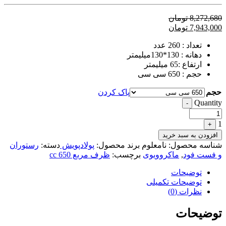
8,272,680
تومان
7,943,000
تومان
تعداد : 260 عدد
دهانه : 130*130میلیمتر
ارتفاع :65 میلیمتر
حجم : 650 سی سی
حجم
پاک کردن
Quantity
-
1
+
افزودن به سبد خرید
شناسه محصول:
نامعلوم
برند محصول:
پولادپویش
دسته:
رستوران
و فست فود
,
ماکروویوی
برچسب:
ظرف مربع 650 cc
توضیحات
توضیحات تکمیلی
نظرات (0)
توضیحات