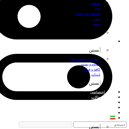
بشقاب
فوم
ظروف چاپ شده
دیس
سینی
بستن
اصناف
بستن
رستوران و فست فود
آبمیوه و بستنی
کافه و قنادی
لبنیات
بستن
چاپ اختصاصی
اخبار و مقالات
درباره ما
فروش عمده
تماس با ما
فارسی
بستن