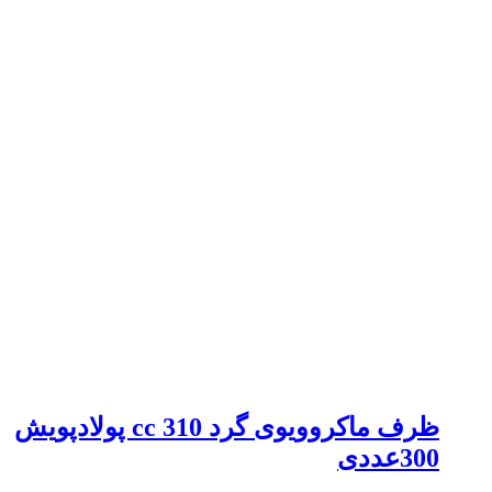
ظرف ماکروویوی گرد 310 cc پولادپویش
300عددی