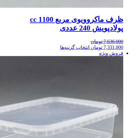
ظرف ماکروویوی مربع 1100 cc
پولادپویش 240 عددی
7,636,000
تومان
7,331,000
تومان
انتخاب گزینه‌ها
فروش ویژه