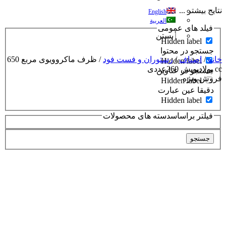
نتایج بیشتر ...
English
العربية
فیلد های عمومی
بستن
Hidden label
جستجو در محتوا
خانه
/
اصناف
/
رستوران و فست فود
/ ظرف ماکروویوی مربع 650
Hidden label
cc پولادپویش 260عددی
جستجو در عناوین
فروش ویژه
Hidden label
دقیقا عین عبارت
Hidden label
فیلتر براساسدسته های محصولات
جستجو