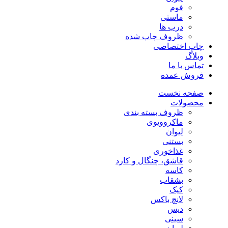
فوم
ماستی
درب ها
ظروف چاپ شده
چاپ اختصاصی
وبلاگ
تماس با ما
فروش عمده
صفحه نخست
محصولات
ظروف بسته بندی
ماکروویوی
لیوان
بستنی
غذاخوری
قاشق، چنگال و کارد
کاسه
بشقاب
کیک
لانچ باکس
دیس
سینی