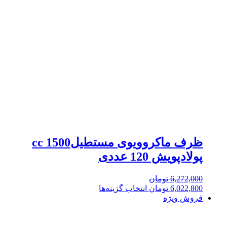
ظرف ماکروویوی مستطیل1500 cc
پولادپویش 120 عددی
6,272,000
تومان
6,022,800
تومان
انتخاب گزینه‌ها
فروش ویژه