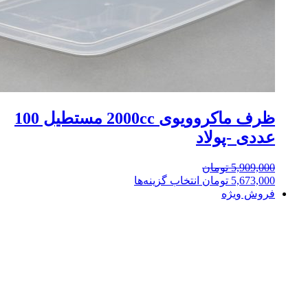
ظرف ماکروویوی 2000cc مستطیل 100
عددی -پولاد
5,909,000
تومان
5,673,000
تومان
انتخاب گزینه‌ها
فروش ویژه