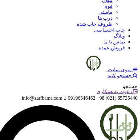
لیوان
فوم
ماستی
درب ها
ظروف چاپ شده
چاپ اختصاصی
وبلاگ
تماس با ما
فروش عمده
منوی سایت
جستجو کنید
جستجو
دعوت به همکاری
info@zarfbama.com
65735440 (021) 98+ 09196546462