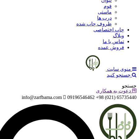
لیوان
فوم
ماستی
درب ها
ظروف چاپ شده
چاپ اختصاصی
وبلاگ
تماس با ما
فروش عمده
منوی سایت
جستجو کنید
جستجو
دعوت به همکاری
info@zarfbama.com
65735440 (021) 98+ 09196546462