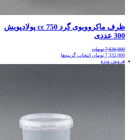
ظرف ماکروویوی گرد 750 cc پولادپویش
300 عددی
7,636,000
تومان
7,332,000
تومان
انتخاب گزینه‌ها
فروش ویژه