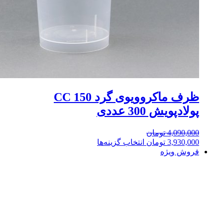
ظرف ماکروویوی گرد 150 CC
پولادپویش 300 عددی
4,090,000
تومان
3,930,000
تومان
انتخاب گزینه‌ها
فروش ویژه