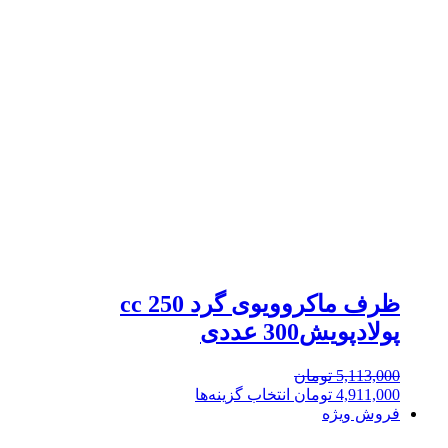
ظرف ماکروویوی گرد 250 cc
پولادپویش300 عددی
5,113,000
تومان
4,911,000
تومان
انتخاب گزینه‌ها
فروش ویژه