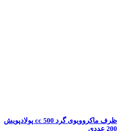
ظرف ماکروویوی گرد 500 cc پولادپویش
200 عددی