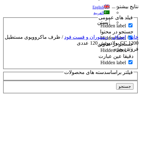
نتایج بیشتر ...
English
العربية
فیلد های عمومی
بستن
Hidden label
جستجو در محتوا
خانه
/
اصناف
/
رستوران و فست فود
/ ظرف ماکروویوی مستطیل
Hidden label
CC 1200 پولادپویش 120 عددی
جستجو در عناوین
فروش ویژه
Hidden label
دقیقا عین عبارت
Hidden label
فیلتر براساسدسته های محصولات
جستجو