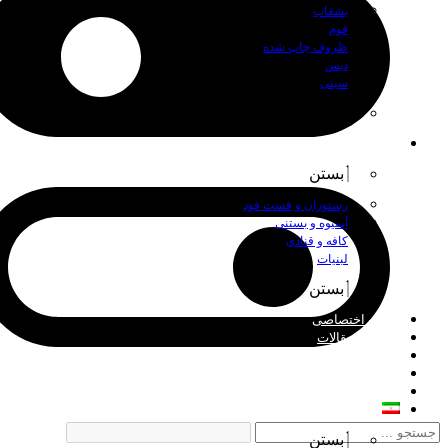
بشقاب
فوم
ظروف چاپ شده
دیس
سینی
بستن
اصناف
بستن
رستوران و فست فود
آبمیوه و بستنی
کافه و قنادی
لبنیات
بستن
چاپ اختصاصی
اخبار و مقالات
درباره ما
فروش عمده
تماس با ما
فارسی
بستن