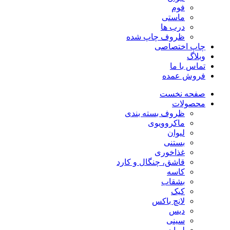
فوم
ماستی
درب ها
ظروف چاپ شده
چاپ اختصاصی
وبلاگ
تماس با ما
فروش عمده
صفحه نخست
محصولات
ظروف بسته بندی
ماکروویوی
لیوان
بستنی
غذاخوری
قاشق، چنگال و کارد
کاسه
بشقاب
کیک
لانچ باکس
دیس
سینی