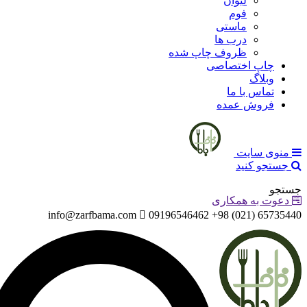
لیوان
فوم
ماستی
درب ها
ظروف چاپ شده
چاپ اختصاصی
وبلاگ
تماس با ما
فروش عمده
منوی سایت
جستجو کنید
جستجو
دعوت به همکاری
info@zarfbama.com
65735440 (021) 98+ 09196546462