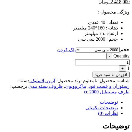
2,418,000
تومان
ویژگی محصول :
تعداد : 40 عددی
دهانه : 160*240 میلیمتر
ارتفاع :75 میلیمتر
حجم : 2000 سی سی
حجم
پاک کردن
Quantity
-
1
+
افزودن به سبد خرید
شناسه محصول:
نامعلوم
برند محصول:
آرین پلاستیک
دسته:
رستوران و فست فود
,
ماکروویوی
,
ظروف بسته بندی
برچسب:
ظرف مستطیل 2000 cc
توضیحات
توضیحات تکمیلی
نظرات (0)
توضیحات