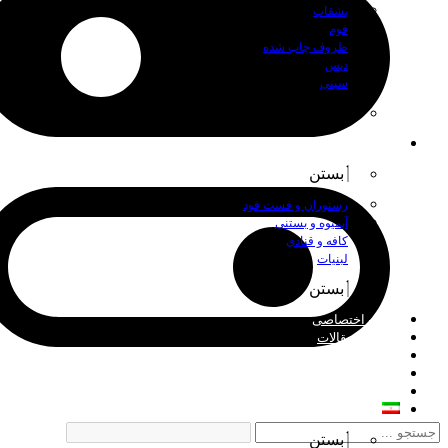
بشقاب
فوم
ظروف چاپ شده
دیس
سینی
بستن
اصناف
بستن
رستوران و فست فود
آبمیوه و بستنی
کافه و قنادی
لبنیات
بستن
چاپ اختصاصی
اخبار و مقالات
درباره ما
فروش عمده
تماس با ما
فارسی
بستن