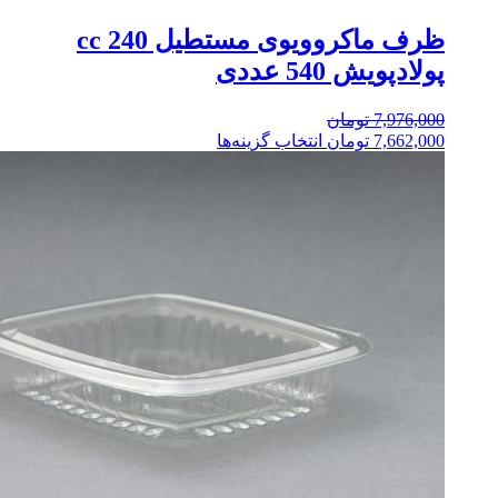
ظرف ماکروویوی مستطیل 240 cc
پولادپویش 540 عددی
7,976,000
تومان
7,662,000
تومان
انتخاب گزینه‌ها