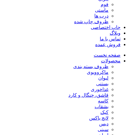
فوم
ماستی
درب ها
ظروف چاپ شده
چاپ اختصاصی
وبلاگ
تماس با ما
فروش عمده
صفحه نخست
محصولات
ظروف بسته بندی
ماکروویوی
لیوان
بستنی
غذاخوری
قاشق، چنگال و کارد
کاسه
بشقاب
کیک
لانچ باکس
دیس
سینی