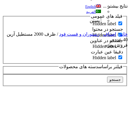
نتایج بیشتر ...
English
العربية
فیلد های عمومی
بستن
Hidden label
جستجو در محتوا
خانه
/
اصناف
/
رستوران و فست فود
/ ظرف 2000 مستطیل آرین
Hidden label
40 عددی
جستجو در عناوین
فروش ویژه
Hidden label
دقیقا عین عبارت
Hidden label
فیلتر براساسدسته های محصولات
جستجو