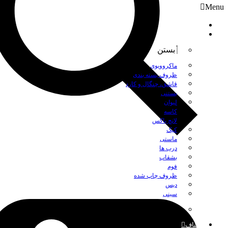
Menu
صفحه نخست
محصولات
بستن
ماکروویوی
ظروف بسته بندی
قاشق، چنگال و کارد
بستنی
لیوان
کاسه
لانچ باکس
کیک
ماستی
درب ها
بشقاب
فوم
ظروف چاپ شده
دیس
سینی
بستن
اصناف