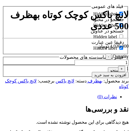
فیلد های عمومی
لانچ باکس کوچک کوتاه بهظرف
Hidden label
جستجو در محتوا
500 عددی
Hidden label
جستجو در عناوین
Hidden label
دقیقا عین عبارت
4,030,000
تومان
Hidden label
Quantity
-
فیلتر براساسدسته های محصولات
1
+
جستجو
افزودن به سبد خرید
برند محصول:
بهظرف
دسته:
لانچ باکس
برچسب:
لانچ باکس کوچک
کوتاه
نظرات (0)
نقد و بررسی‌ها
هیچ دیدگاهی برای این محصول نوشته نشده است.