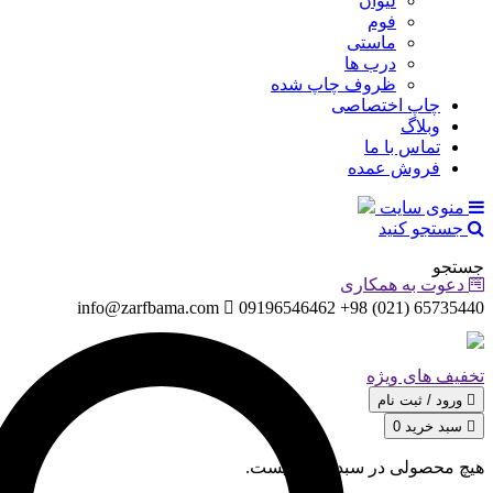
لیوان
فوم
ماستی
درب ها
ظروف چاپ شده
چاپ اختصاصی
وبلاگ
تماس با ما
فروش عمده
منوی سایت
جستجو کنید
جستجو
دعوت به همکاری
info@zarfbama.com
65735440 (021) 98+ 09196546462
تخفیف های ویژه
ورود / ثبت‌ نام
سبد خرید
0
هیچ محصولی در سبد خرید نیست.