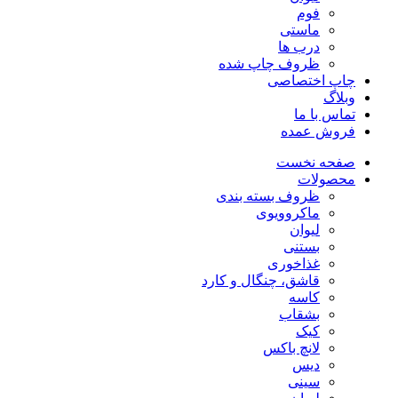
فوم
ماستی
درب ها
ظروف چاپ شده
چاپ اختصاصی
وبلاگ
تماس با ما
فروش عمده
صفحه نخست
محصولات
ظروف بسته بندی
ماکروویوی
لیوان
بستنی
غذاخوری
قاشق، چنگال و کارد
کاسه
بشقاب
کیک
لانچ باکس
دیس
سینی