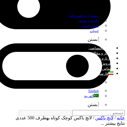
بستن
رستوران و فست فود
آبمیوه و بستنی
کافه و قنادی
لبنیات
بستن
چاپ اختصاصی
اخبار و مقالات
درباره ما
فروش عمده
تماس با ما
فارسی
بستن
English
العربية
بستن
خانه
/
لانچ باکس
/ لانچ باکس کوچک کوتاه بهظرف 500 عددی
نتایج بیشتر ...