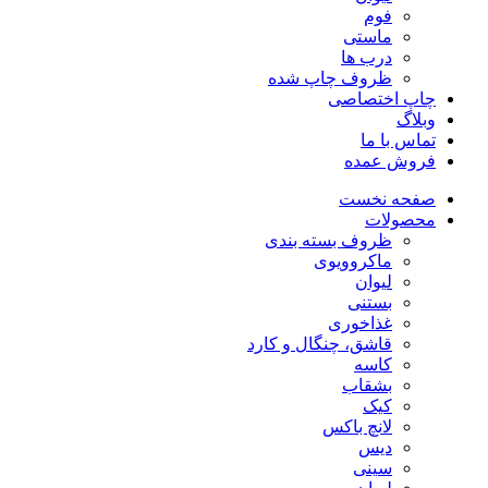
فوم
ماستی
درب ها
ظروف چاپ شده
چاپ اختصاصی
وبلاگ
تماس با ما
فروش عمده
صفحه نخست
محصولات
ظروف بسته بندی
ماکروویوی
لیوان
بستنی
غذاخوری
قاشق، چنگال و کارد
کاسه
بشقاب
کیک
لانچ باکس
دیس
سینی