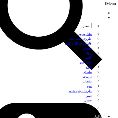
Menu
صفحه نخست
محصولات
بستن
ماکروویوی
ظروف بسته بندی
قاشق، چنگال و کارد
بستنی
لیوان
کاسه
لانچ باکس
کیک
ماستی
درب ها
بشقاب
فوم
ظروف چاپ شده
دیس
سینی
بستن
اصناف