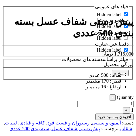
فیلد های عمومی
Hidden label
پیش دستی شفاف عسل بسته
جستجو در محتوا
Hidden label
بندی 500 عددی
جستجو در عناوین
Hidden label
دقیقا عین عبارت
Hidden label
1,715,000
تومان
فیلتر براساسدسته های محصولات
ویژگی محصول
جستجو
تعداد : 500 عددی
قطر : 170 میلیمتر
ارتفاغ : 16 میلیمتر
Quantity
-
1
+
افزودن به سبد خرید
دسته:
آبمیوه و بستنی
,
رستوران و فست فود
,
کافه و قنادی
,
لبنیات
,
بشقاب
برچسب:
پیش دستی شفاف عسل بسته بندی 500 عددی