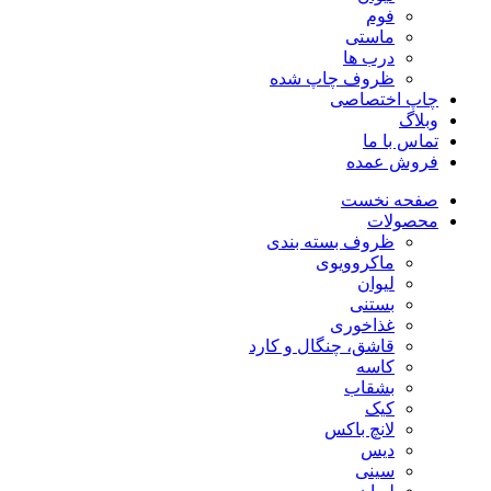
فوم
ماستی
درب ها
ظروف چاپ شده
چاپ اختصاصی
وبلاگ
تماس با ما
فروش عمده
صفحه نخست
محصولات
ظروف بسته بندی
ماکروویوی
لیوان
بستنی
غذاخوری
قاشق، چنگال و کارد
کاسه
بشقاب
کیک
لانچ باکس
دیس
سینی