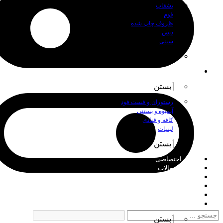
بشقاب
فوم
ظروف چاپ شده
دیس
سینی
بستن
اصناف
بستن
رستوران و فست فود
آبمیوه و بستنی
کافه و قنادی
لبنیات
بستن
چاپ اختصاصی
اخبار و مقالات
درباره ما
فروش عمده
تماس با ما
فارسی
بستن