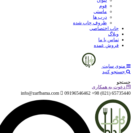
لیوان
فوم
ماستی
درب ها
ظروف چاپ شده
چاپ اختصاصی
وبلاگ
تماس با ما
فروش عمده
منوی سایت
جستجو کنید
جستجو
دعوت به همکاری
info@zarfbama.com
65735440 (021) 98+ 09196546462