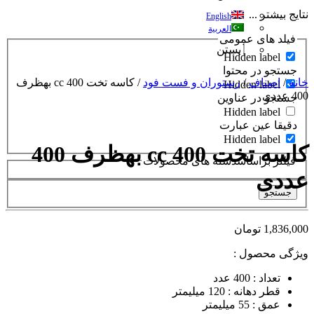
نتایج بیشتر ...
English
العربية
فیلد های عمومی
بستن
Hidden label
جستجو در محتوا
خانه
/
اصناف
/
رستوران و فست فود
/ کاسه تخت 400 cc بهظرف
Hidden label
400 عددی
جستجو در عناوین
Hidden label
دقیقا عین عبارت
Hidden label
کاسه تخت 400 cc بهظرف 400
فیلتر براساسدسته های محصولات
عددی
جستجو
1,836,000
تومان
ویژگی محصول :
تعداد : 400 عدد
قطر دهانه : 120 میلیمتر
عمق : 55 میلیمتر