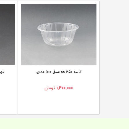
کاسه 350 cc عسل 500 عددی
خورش
1,400,000
تومان