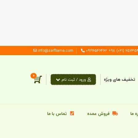
info@zarfbama.com
65735440 (021) 98+ 09
0
تخفیف های ویژه
ورود / ثبت‌ نام
ه ما
فروش عمده
تماس با ما