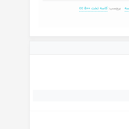
سه
برچسب:
کاسه تخت 500 cc