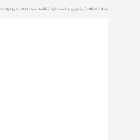
خانه
/
اصناف
/
رستوران و فست فود
/ کاسه تخت 500 cc بهظرف 400 عددی