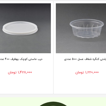
تی کنگره شفاف عسل 500 عددی
درب ماستی کوچک بهظرف 400 عددی
1,220,000
تومان
1,428,000
تومان