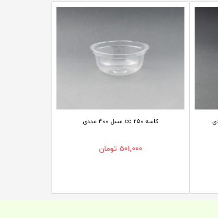
کاسه 250 cc عسل 300 عددی
501,000
تومان