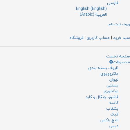
فارسی
English
(
English
)
العربية
(
Arabic
)
ورود، ثبت نام
سبد خرید
|
حساب کاربری
|
فروشگاه
صفحه نخست
محصولات
ظروف بسته بندی
ماکروویوی
لیوان
بستنی
غذاخوری
قاشق، چنگال و کارد
کاسه
بشقاب
کیک
لانچ باکس
دیس