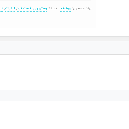
برند محصول:
بهظرف
دسته:
رستوران و فست فود
,
لبنیات
,
کا