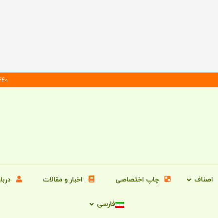
196546462
اصناف
چاپ اختصاصی
اخبار و مقالات
دربار
فارسی