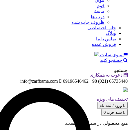
لیوان
فوم
ماستی
درب ها
ظروف چاپ شده
چاپ اختصاصی
وبلاگ
تماس با ما
فروش عمده
منوی سایت
جستجو کنید
جستجو
دعوت به همکاری
info@zarfbama.com
65735440 (021) 98+ 09196546462
تخفیف های ویژه
ورود / ثبت‌ نام
سبد خرید
0
هیچ محصولی در سبد خرید نیست.