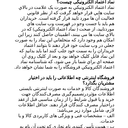
نماد اعتماد الکترونیکی چیست؟
نماد اعتماد الکترونيکي به صورت يک علامت در بالاي
سايت هايي قرار خواهد گرفت که از نظر قانوني
فعاليت آن ها مورد تاييد قرار گرفته است. خريداران
هم بايد با جست وجو در فهرست وب سايت هاي
موردتاييد، از صحت ( نماد اعتماد الکترونيکي) که در
بالاي سايت ها مي بينند، اطمينان حاصل کنند زيرا اين
امکان هم وجود دارد که متخلفاني اين نماد را به صورت
جعلي در وب سايت خود قرار دهند تا بتوانند اعتماد
خريداران را به سمت خود جلب کنند اما بايد بدانيد که
اين نماد قابل کليک خواهد بود و بعد از کليک روي آن
صفحه اي براي شما باز مي شود، که شناسنامه نماد
اعتماد الکترونيکي فروشگاه را به شما نشان خواهد داد.
فروشگاه اینترنتی چه اطلاعاتی را باید در اختیار
مشتریان بگذارد؟
فروشندگان کالا و خدمات به صورت اینترنتی بایستی
اطلاعات مؤثردر‌تصمیم‌گیری مصرف‌کنندگان جهت
خرید و یا قبول شرایط را از زمان مناسبی قبل ازعقد‌
دراختیار مصرف کنندگان قرار دهند. حداقل اطلاعات
لازم، شامل موارد زیر می‌باشد:
‌الف – مشخصات فنی و ویژگی های کاربردی کالا و یا
خدمات.
ب – هویت تأمین کننده، نام تجاری که تحت آن نام به