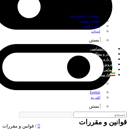
بستن
رستوران و فست فود
آبمیوه و بستنی
کافه و قنادی
لبنیات
بستن
چاپ اختصاصی
اخبار و مقالات
درباره ما
فروش عمده
تماس با ما
فارسی
بستن
English
العربية
بستن
قوانین و مقررات
/
قوانین و مقررات