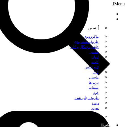
Menu
صفحه نخست
محصولات
بستن
ماکروویوی
ظروف بسته بندی
قاشق، چنگال و کارد
بستنی
لیوان
کاسه
لانچ باکس
کیک
ماستی
درب ها
بشقاب
فوم
ظروف چاپ شده
دیس
سینی
بستن
اصناف