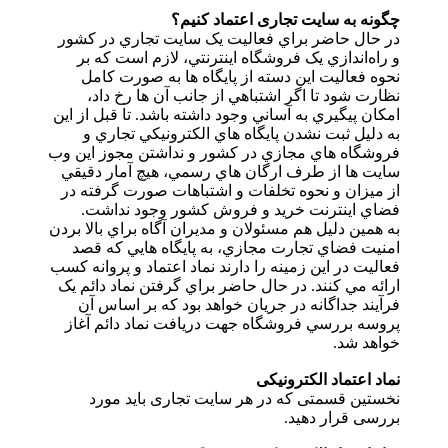
چگونه به سایت تجاری اعتماد کنیم؟
در حال حاضر براي فعاليت يک سايت تجاري در کشور
و راه‌اندازي يک فروشگاه اينترنتي، لازم است که بر
نحوه فعاليت اين دسته از پايگاه ها به صورت کامل
نظارت شود تا اگر اشتباهي از جانب آن ها رخ داد،
امکان پيگيري به آساني وجود داشته باشد. تا قبل از اين
به دليل ثبت نشدن پايگاه هاي الکترونيکي تجاري و
فروشگاه هاي مجازي در کشور و نداشتن مجوز اين وب
سايت ها از طرف ارگان هاي رسمي، هيچ آمار دقيقي
از ميزان و نحوه تخلفات و اشتباهات صورت گرفته در
فضاي اينترنت خريد و فروش کشور وجود نداشت.
به همين دليل هم مسئولان و مديران آگاه براي بالا بردن
امنيت فضاي تجارت مجازي، به پايگاه هايي که قصد
فعاليت در اين زمينه را دارند نماد اعتماد و پروانه کسب
ارائه مي کنند. در حال حاضر براي گرفتن نماد دائم يک
فرآيند جداگانه در جريان خواهد بود که بر اساس آن
پروسه بررسي فروشگاه جهت دريافت نماد دائم آغاز
خواهد شد.
نماد اعتماد الکترونیکی
نخستین قسمتی که در هر سایت تجاری باید مورد
بررسی قرار دهید.