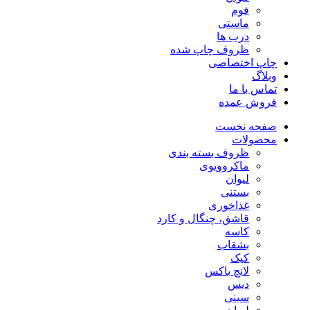
فوم
ماستی
درب ها
ظروف چاپ شده
چاپ اختصاصی
وبلاگ
تماس با ما
فروش عمده
صفحه نخست
محصولات
ظروف بسته بندی
ماکروویوی
لیوان
بستنی
غذاخوری
قاشق، چنگال و کارد
کاسه
بشقاب
کیک
لانچ باکس
دیس
سینی